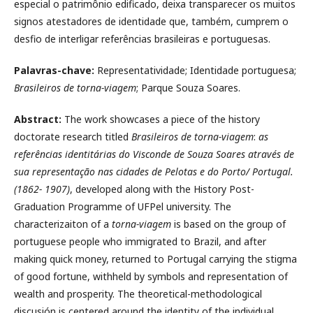
especial o patrimônio edificado, deixa transparecer os muitos
signos atestadores de identidade que, também, cumprem o
desfio de interligar referências brasileiras e portuguesas.
Palavras-chave:
Representatividade; Identidade portuguesa;
Brasileiros de torna-viagem
; Parque Souza Soares.
Abstract:
The work showcases a piece of the history
doctorate research titled
Brasileiros de torna-viagem
:
as
referências identitárias do Visconde de Souza Soares através de
sua representação nas cidades de Pelotas e do Porto/ Portugal.
(1862- 1907)
, developed along with the History Post-
Graduation Programme of UFPel university. The
characterizaiton of a
torna-viagem
is based on the group of
portuguese people who immigrated to Brazil, and after
making quick money, returned to Portugal carrying the stigma
of good fortune, withheld by symbols and representation of
wealth and prosperity. The theoretical-methodological
discusión is centered around the identity of the individual,