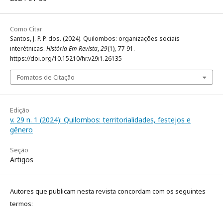
Como Citar
Santos, J. P. P. dos. (2024). Quilombos: organizações sociais
interétnicas.
História Em Revista
,
29
(1), 77-91.
https://doi.org/10.15210/hr.v29i1.26135
Fomatos de Citação
Edição
v. 29 n. 1 (2024): Quilombos: territorialidades, festejos e
gênero
Seção
Artigos
Autores que publicam nesta revista concordam com os seguintes
termos: