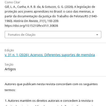
Como Citar
Gill, L. A., Cunha, A. R. B. da, & Gotuzzo, G. G. (2026). A legislação de
proteção aos jovens aprendizes no Brasil: o caso das meninas, a
partir da documentação da Justiça do Trabalho de Pelotas/RS (1940-
1960).
História Em Revista
,
31
(1), 193-209.
https://doi.org/10.15210/hr.v31i1.30838
Fomatos de Citação
Edição
v. 31 n. 1 (2026): Acervos: Diferentes suportes de memória
Seção
Artigos
Autores que publicam nesta revista concordam com os seguintes
termos:
1. Autores mantém os direitos autorais e concedem à revista o