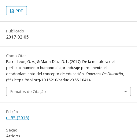
PDF
Publicado
2017-02-05
Como Citar
Parra-León, G. A., & Marín-Díaz, D. L. (2017). De la metáfora del
perfeccionamiento humano al aprendizaje permanente: el
desdoblamiento del concepto de educación.
Cadernos De Educação
,
(55). https://doi.org/10.15210/caduc.v0i55.10414
Fomatos de Citação
Edição
n. 55 (2016)
Seção
Artigos