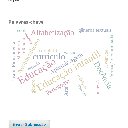
Palavras-chave
gêneros textuais
Escola
Alfabetização
autoria
formação continuada
Neoliberalismo
Infância
Ensino Fundamental
Memória
Educação infantil
covid-19
evasão
Juventude
Aprendizagem
currículo
Educação
Docência
privado
espaços
Pedagogia
opressão.
gênero
imersão
Arte
Enviar Submissão