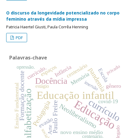
O discurso da longevidade potencializado no corpo
feminino através da mídia impressa
Patricia Haertel Giusti, Paula Corrêa Henning
PDF
Palavras-chave
centenário
privado
espaços
Infância
opressão.
currículo.
pandemia
Escola
Formação docente
Memória
Docência
imersão
Ensino Fundamental
gênero
estágio
alfabetização
Educação infantil
currículo
Educação
covid-19
Pedagogia
Paulo Freire
Neoliberalismo
evasão
Arte
legado
social
novo ensino médio
centenário.