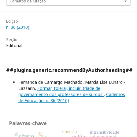
Fomatos de Citação
Edição
n. 36 (2010)
Seção
Editorial
##plugins.generic.recommendByAuthor.heading##
Fernanda de Camargo Machado, Marcia Lise Lunardi-
Lazzarin,
Formar, tolerar, incluir: tríade de
governamento dos professores de surdos
,
Cadernos
de Educação: n. 36 (2010)
Palavras-chave
imersão
intransitividade
gênero
política educacional