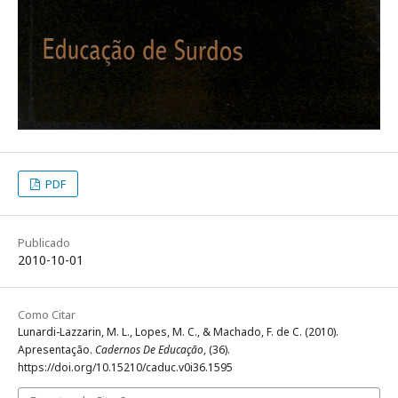
PDF
Publicado
2010-10-01
Como Citar
Lunardi-Lazzarin, M. L., Lopes, M. C., & Machado, F. de C. (2010).
Apresentação.
Cadernos De Educação
, (36).
https://doi.org/10.15210/caduc.v0i36.1595