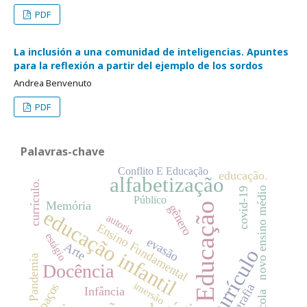
PDF
La inclusión a una comunidad de inteligencias. Apuntes
para la reflexión a partir del ejemplo de los sordos
Andrea Benvenuto
PDF
Palavras-chave
Conflito E Educação
educação.
alfabetização
currículo.
novo ensino médio
covid-19
Público
Memória
Educação
gênero
educação infantil
autoria
Ensino Fundamental
estágio
evasão
Arte
currículo
Pandemia
Docência
imersão
espaços
Ortografia
Infância
Escola