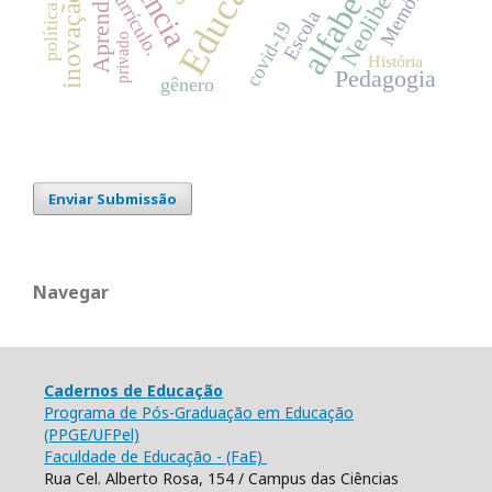
Aprendizagem
Memória
currículo.
Escola
covid-19
privado
História
Pedagogia
gênero
Enviar Submissão
Navegar
Cadernos de Educação
Programa de Pós-Graduação em Educação
(PPGE/UFPel)
Faculdade de Educação - (FaE)
Rua Cel. Alberto Rosa, 154 / Campus das Ciências