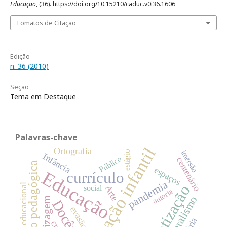
Educação
, (36). https://doi.org/10.15210/caduc.v0i36.1606
Fomatos de Citação
Edição
n. 36 (2010)
Seção
Tema em Destaque
Palavras-chave
Educação infantil
Ortografia
imersão
estágio
Infância
Público
centenário
inovação pedagógica
espaços
Educação
currículo
pandemia
política educacional
alfabetização
Arte
social
autoria
Neoliberalismo
Docência
evasão