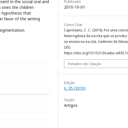
Publicado
esent in the social oral and
2010-10-01
h ones the children
he hypothesis that
n favor of the writing
Como Citar
 segmentation.
Capristano, C. C. (2010). Por uma conc
heterogênea da escrita que se produz
se ensina na escola.
Cadernos De Educa
(35).
https://doi.org/10.15210/caduc.v0i35.
Fomatos de Citação
Edição
n. 35 (2010)
Seção
Artigos