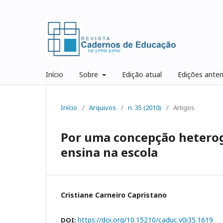
Início
Sobre
Edição atual
Edições anter
Início
/
Arquivos
/
n. 35 (2010)
/
Artigos
Por uma concepção heterogê
ensina na escola
Cristiane Carneiro Capristano
https://doi.org/10.15210/caduc.v0i35.1619
DOI: