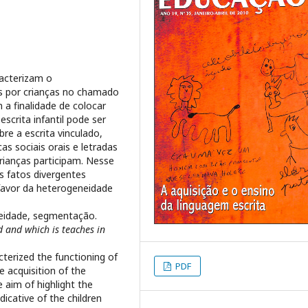
racterizam o
s por crianças no chamado
 a finalidade de colocar
scrita infantil pode ser
re a escrita vinculado,
as sociais orais e letradas
crianças participam. Nesse
s fatos divergentes
favor da heterogeneidade
eneidade, segmentação.
 and which is teaches in
cterized the functioning of
PDF
e acquisition of the
e aim of highlight the
dicative of the children