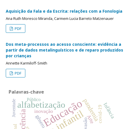
Aquisição da Fala e da Escrita: relações com a Fonologia
Ana Ruth Moresco Miranda, Carmem Lucia Barreto Matzenauer
PDF
Dos meta-processos ao acesso consciente: evidência a
partir de dados metalinguísticos e de reparo produzidos
por crianças
Annette Karmiloff-Smith
PDF
Palavras-chave
Público
Educação
pandemia
Juventude
alfabetização
Infância
covid-19
inovação
Docência
Arte
gênero
evasão