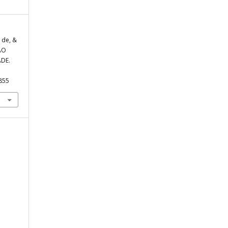
. de, &
 AO
DE.
3855