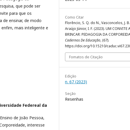
squisa, que pode ser
nvite para que os
Como Citar
a de ensinar, de modo
Florêncio, S. Q. do N., Vasconcelos, J. B
, enfim, mais inteligente e
Araújo Júnior, I. F. (2023). UM CONVITE
BRINCAR: PEDAGOGIA DA CORPOREIDA
Cadernos De Educação
, (67).
https://doi.org/10.15210/caduc.vi67.2
Fomatos de Citação
Edição
n. 67 (2023)
Seção
Resenhas
iversidade Federeal da
 Ensino de João Pessoa,
Corporeidade, interesse