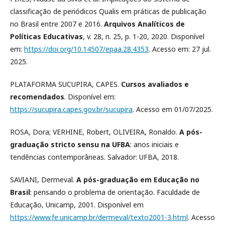
classificação de periódicos Qualis em práticas de publicação
no Brasil entre 2007 e 2016.
Arquivos Analíticos de
Políticas Educativas
, v. 28, n. 25, p. 1-20, 2020. Disponível
em:
https://doi.org/10.14507/epaa.28.4353
. Acesso em: 27 jul.
2025.
PLATAFORMA SUCUPIRA, CAPES.
Cursos avaliados e
recomendados
. Disponível em:
https://sucupira.capes.gov.br/sucupira
. Acesso em 01/07/2025.
ROSA, Dora; VERHINE, Robert, OLIVEIRA, Ronaldo.
A pós-
graduação stricto sensu na UFBA
: anos iniciais e
tendências contemporâneas. Salvador: UFBA, 2018.
SAVIANI, Dermeval.
A pós-graduação em Educação no
Brasil
: pensando o problema de orientação. Faculdade de
Educação, Unicamp, 2001. Disponível em
https://www.fe.unicamp.br/dermeval/texto2001-3.html
. Acesso