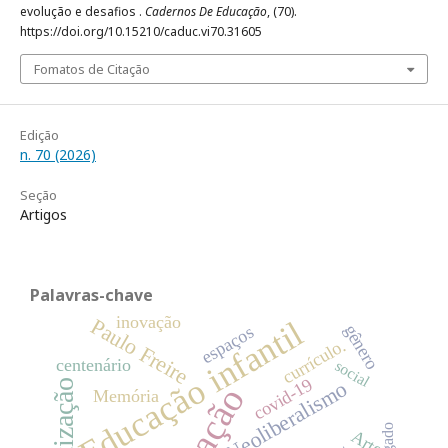
evolução e desafios .
Cadernos De Educação
, (70).
https://doi.org/10.15210/caduc.vi70.31605
Fomatos de Citação
Edição
n. 70 (2026)
Seção
Artigos
Palavras-chave
inovação
Paulo Freire
Educação infantil
gênero
espaços
currículo.
centenário
social
covid-19
Neoliberalismo
Memória
legado
Arte