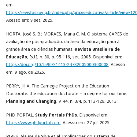
em:
https://revistas.uepg.br/index.php/praxiseducativa/article/view/12
Acesso em: 9 set. 2025.
HORTA, José S. B.; MORAES, Maria C. M. O sistema CAPES de
avaliação de pós-graduação: da área da educação para à
grande área de ciências humanas.
Revista Brasileira de
Educação
, [s.l.], n. 30, p. 95-116, set. 2005. Disponível em:
https://doi.org/10.1590/S1413-24782005000300008
. Acesso
em: 9 ago. de 2025.
PERRY, Jill A. The Carnegie Project on the Education
Doctorate: the education doctorate – a degree for our time.
Planning and Changing
, v. 44, n. 3/4, p. 113-126, 2013.
PHD PORTAL.
Study Portals PhDs
. Disponível em
https://www.phdportal.com
. Acesso em: 27 jul. 2025.
PIRES, Alause da Silva et al. Implicações do sistema de