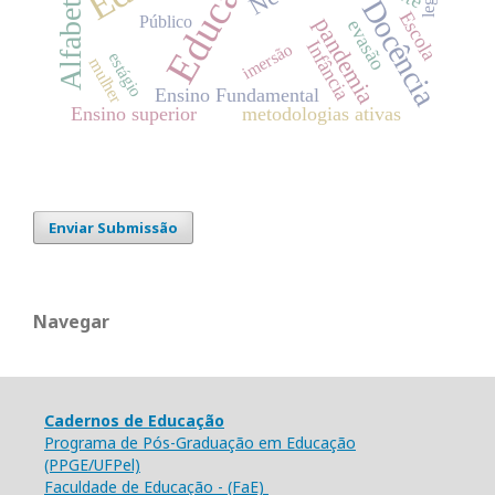
Alfabetização
Educação
Docência
Escola
Público
pandemia
evasão
Infância
imersão
estágio
mulher
Ensino Fundamental
Ensino superior
metodologias ativas
Enviar Submissão
Navegar
Cadernos de Educação
Programa de Pós-Graduação em Educação
(PPGE/UFPel)
Faculdade de Educação - (FaE)