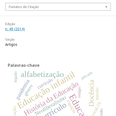
Fomatos de Citação
Edição
n. 49 (2014)
Seção
Artigos
Palavras-chave
Educação infantil
alfabetização
privado
legado
currículo.
pandemia
Docência
História da Educação
gênero
estágio
imersão
Educação
Neoliberalismo
espaços
currículo
covid-19
educação.
opressão.