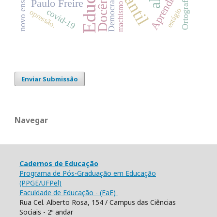
Aprendizagem
Docência
Democracia
Ortografia
Paulo Freire
machismo
estágio
covid-19
opressão.
Enviar Submissão
Navegar
Cadernos de Educação
Programa de Pós-Graduação em Educação
(PPGE/UFPel)
Faculdade de Educação - (FaE)
Rua Cel. Alberto Rosa, 154 / Campus das Ciências
Sociais - 2º andar