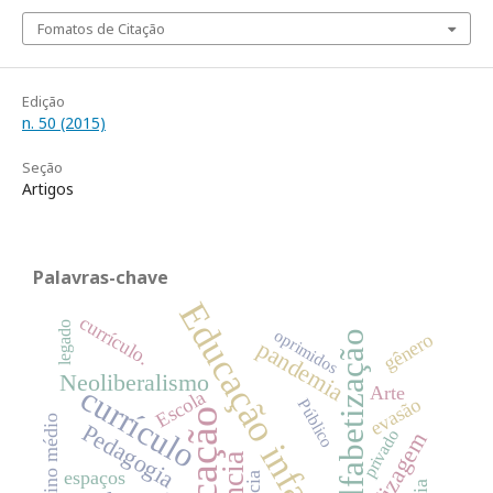
Fomatos de Citação
Edição
n. 50 (2015)
Seção
Artigos
Palavras-chave
Educação infantil
currículo.
legado
oprimidos
alfabetização
gênero
pandemia
Neoliberalismo
currículo
Arte
Escola
evasão
Público
Educação
novo ensino médio
Pedagogia
privado
espaços