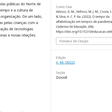
olas públicas do Norte de
Como Citar
tempo e a cultura de
Veloso, G. M., Velloso, M. J. M., Costa, I. 
 organização. De um lado,
& Silva, A. C. P. da. (2022). O tempo da
alfabetização em tempos de pandemia
as pelas crianças com a
Cadernos De Educação
, (66).
ração de tecnologias
https://doi.org/10.15210/educacao.vi6
ronas e novas relações
Fomatos de Citação
Edição
n. 66 (2022)
Seção
Dossiê