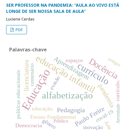
SER PROFESSOR NA PANDEMIA: “AULA AO VIVO ESTÁ
LONGE DE SER NOSSA SALA DE AULA”
Luciene Cerdas
PDF
Palavras-chave
educação infantil
Aprendizagem
estágio
Docência
espaços
licenciatura
currículo
centenário
Educação
políticas educacionais
evasão
currículo.
pandemia
alfabetização
Juventude
Paulo Freire
educação.
Pedagogia
covid-19
Ensino Fundamental
gênero
Público
Arte
Democracia
inovação