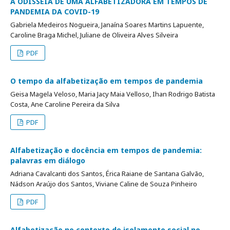
A ODISSEIA DE UMA ALFABETIZADORA EM TEMPOS DE
PANDEMIA DA COVID-19
Gabriela Medeiros Nogueira, Janaína Soares Martins Lapuente,
Caroline Braga Michel, Juliane de Oliveira Alves Silveira
PDF
O tempo da alfabetização em tempos de pandemia
Geisa Magela Veloso, Maria Jacy Maia Velloso, Ihan Rodrigo Batista
Costa, Ane Caroline Pereira da Silva
PDF
Alfabetização e docência em tempos de pandemia:
palavras em diálogo
Adriana Cavalcanti dos Santos, Érica Raiane de Santana Galvão,
Nádson Araújo dos Santos, Viviane Caline de Souza Pinheiro
PDF
Alfabetização no contexto de isolamento social no