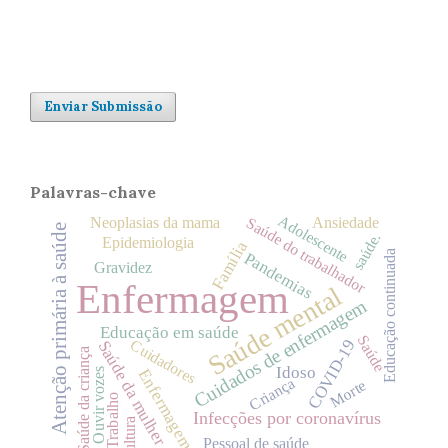
Enviar Submissão
Palavras-chave
Adolescente
Neoplasias da mama
Ansiedade
Saúde do trabalhador
Atenção primária à saúde
saúde.
Epidemiologia
Família
Educação continuada
Pandemias
Gravidez
Enfermagem
Saúde mental
Cuidados de enfermagem
Educação em saúde
Saúde
COVID-19
Cuidadores
Saúde da mulher
Saúde da criança
Idoso
Enfermagem.
Ouvir vozes
Criança
Morte
Trabalho
Infecções por coronavírus
Cultura
Pessoal de saúde