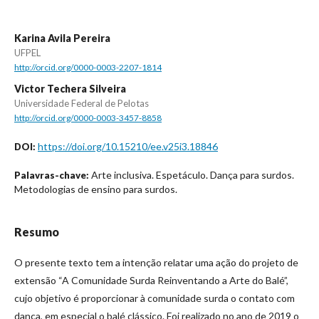
Karina Avila Pereira
UFPEL
http://orcid.org/0000-0003-2207-1814
Victor Techera Silveira
Universidade Federal de Pelotas
http://orcid.org/0000-0003-3457-8858
https://doi.org/10.15210/ee.v25i3.18846
DOI:
Arte inclusiva. Espetáculo. Dança para surdos.
Palavras-chave:
Metodologias de ensino para surdos.
Resumo
O presente texto tem a intenção relatar uma ação do projeto de
extensão “A Comunidade Surda Reinventando a Arte do Balé”,
cujo objetivo é proporcionar à comunidade surda o contato com
dança, em especial o balé clássico. Foi realizado no ano de 2019 o