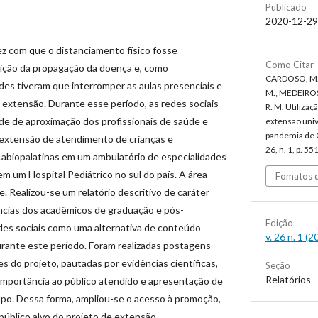
Publicado
2020-12-29
 com que o distanciamento físico fosse
Como Citar
uição da propagação da doença e, como
CARDOSO, M. C
des tiveram que interromper as aulas presenciais e
M.; MEDEIROS
 extensão. Durante esse período, as redes sociais
R. M. Utilizaç
de de aproximação dos profissionais de saúde e
extensão univ
pandemia de
 extensão de atendimento de crianças e
26, n. 1, p. 5
abiopalatinas em um ambulatório de especialidades
m um Hospital Pediátrico no sul do país. A área
Fomatos d
e. Realizou-se um relatório descritivo de caráter
ências dos acadêmicos de graduação e pós-
Edição
des sociais como uma alternativa de conteúdo
v. 26 n. 1 (
urante este período. Foram realizadas postagens
s do projeto, pautadas por evidências científicas,
Seção
Relatórios
importância ao público atendido e apresentação de
upo. Dessa forma, ampliou-se o acesso à promoção,
público alvo do projeto de extensão.