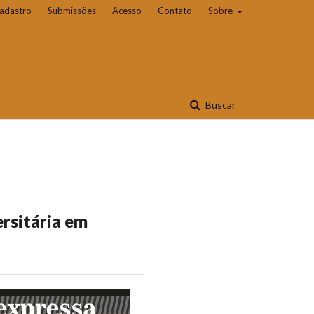
adastro
Submissões
Acesso
Contato
Sobre
Buscar
ersitária em