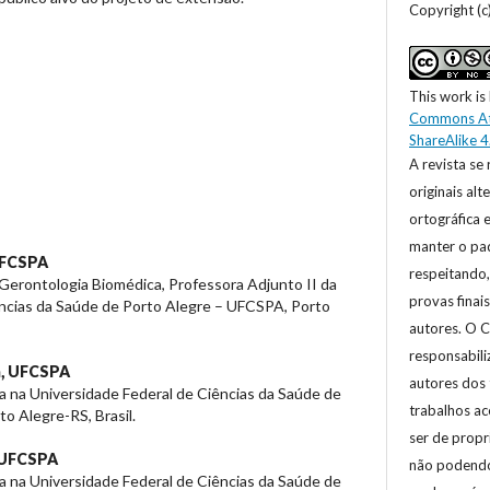
Copyright (
This work is
Commons At
ShareAlike 4
A revista se 
originais al
ortográfica 
manter o pad
FCSPA
respeitando,
Gerontologia Biomédica, Professora Adjunto II da
provas finai
ências da Saúde de Porto Alegre – UFCSPA, Porto
autores. O C
responsabili
,
UFCSPA
autores dos 
 na Universidade Federal de Ciências da Saúde de
trabalhos ac
o Alegre-RS, Brasil.
ser de prop
UFCSPA
não podendo,
 na Universidade Federal de Ciências da Saúde de