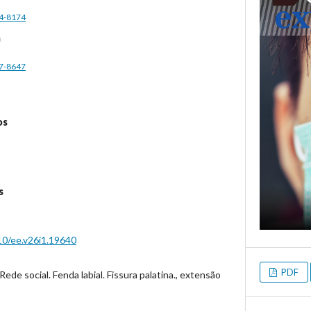
54-8174
a
97-8647
os
s
10/ee.v26i1.19640
PDF
ede social. Fenda labial. Fissura palatina., extensão