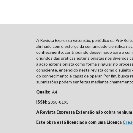
A Revista Expressa Extensão, periódico da Pró-Reito
alinhado com o esforço da comunidade científica naci
conhecimento, contribuindo desse modo para o cumpr
oriundos das práticas extensionistas nos diversos c
a ação extensionista como forma singular no proces
consciente, entendido nesta revista como o sujeito d
do conhecimento é capaz de operar. Por fim, busca reg
submissões podem ser feitas mediante chamamento p
Qualis:
A4
ISSN:
2358-8195
A Revista Expressa Extensão não cobra nenhum v
Este obra está licenciado com uma Licença
Crea