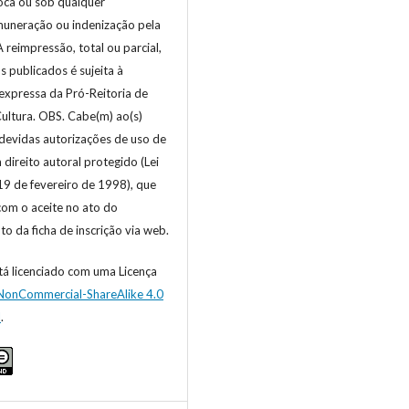
oca ou sob qualquer
muneração ou indenização pela
A reimpressão, total ou parcial,
s publicados é sujeita à
expressa da Pró-Reitoria de
ultura. OBS. Cabe(m) ao(s)
 devidas autorizações de uso de
direito autoral protegido (Lei
19 de fevereiro de 1998), que
 com o aceite no ato do
o da ficha de inscrição via web.
tá licenciado com uma Licença
-NonCommercial-ShareAlike 4.0
l
.