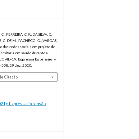
.; FERREIRA, C. P.; DA SILVA, C.
, G. DE M.; PACHECO, G.; VARGAS,
ão das redes sociais em projeto de
ersitária em saúde durante a
 COVID-19.
Expressa Extensão
, v.
51-558, 29 dez. 2020.
e Citação
2021): Expressa Extensão