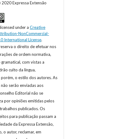
c) 2020 Expressa Extensão
 licensed under a
Creative
tribution-NonCommercial-
.0 International License
.
reserva o direito de efetuar nos
terações de ordem normativa,
e gramatical, com vistas a
rão culto da língua,
 porém, o estilo dos autores. As
s não serão enviadas aos
onselho Editorial não se
za por opiniões emitidas pelos
trabalhos publicados. Os
eitos para publicação passam a
riedade da Expressa Extensão,
 o autor, reclamar, em