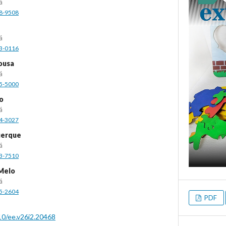
á
58-9508
á
03-0116
ousa
á
25-5000
do
á
54-3027
uerque
á
93-7510
 Melo
á
05-2604
PDF
10/ee.v26i2.20468