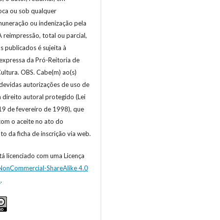
oca ou sob qualquer
muneração ou indenização pela
A reimpressão, total ou parcial,
s publicados é sujeita à
expressa da Pró-Reitoria de
ultura. OBS. Cabe(m) ao(s)
 devidas autorizações de uso de
direito autoral protegido (Lei
19 de fevereiro de 1998), que
 com o aceite no ato do
o da ficha de inscrição via web.
tá licenciado com uma Licença
-NonCommercial-ShareAlike 4.0
l
.