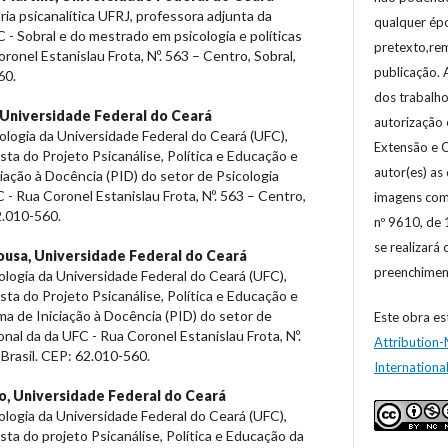
ria psicanalítica UFRJ, professora adjunta da
qualquer ép
 - Sobral e do mestrado em psicologia e políticas
pretexto,re
ronel Estanislau Frota, Nº. 563 – Centro, Sobral,
publicação. 
60.
dos trabalho
Universidade Federal do Ceará
autorização 
logia da Universidade Federal do Ceará (UFC),
Extensão e C
sta do Projeto Psicanálise, Política e Educação e
autor(es) as
iação à Docência (PID) do setor de Psicologia
 - Rua Coronel Estanislau Frota, Nº. 563 – Centro,
imagens com 
62.010-560.
nº 9610, de 
se realizará
ousa,
Universidade Federal do Ceará
preenchiment
logia da Universidade Federal do Ceará (UFC),
sta do Projeto Psicanálise, Política e Educação e
ma de Iniciação à Docência (PID) do setor de
Este obra es
onal da da UFC - Rua Coronel Estanislau Frota, Nº.
Attribution
 Brasil. CEP: 62.010-560.
Internationa
o,
Universidade Federal do Ceará
logia da Universidade Federal do Ceará (UFC),
sta do projeto Psicanálise, Política e Educação da