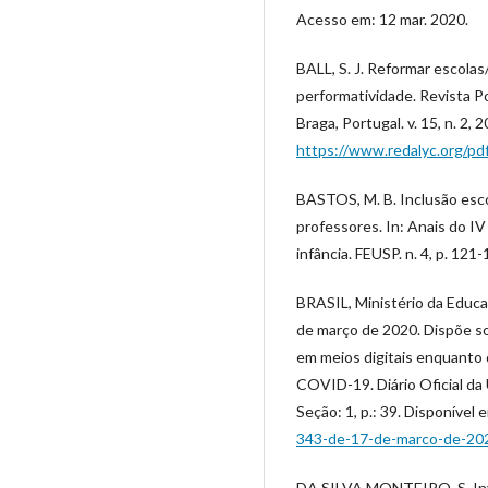
Acesso em: 12 mar. 2020.
BALL, S. J. Reformar escolas
performatividade. Revista 
Braga, Portugal. v. 15, n. 2, 
https://www.redalyc.org/p
BASTOS, M. B. Inclusão esco
professores. In: Anais do IV
infância. FEUSP. n. 4, p. 121
BRASIL, Ministério da Educaç
de março de 2020. Dispõe sob
em meios digitais enquanto 
COVID-19. Diário Oficial da U
Seção: 1, p.: 39. Disponível 
343-de-17-de-marco-de-2
DA SILVA MONTEIRO, S. Inv