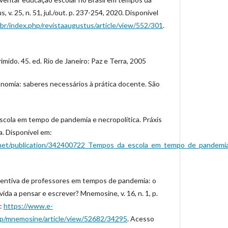
v. 25, n. 51, jul./out. p. 237-254, 2020. Disponível
.br/index.php/revistaaugustus/article/view/552/301
.
mido. 45. ed. Rio de Janeiro: Paz e Terra, 2005
onomia: saberes necessários à prática docente. São
ola em tempo de pandemia e necropolítica. Práxis
0a. Disponível em:
net/publication/342400722_Tempos_da_escola_em_tempo_de_pandemia_e
entiva de professores em tempos de pandemia: o
ida a pensar e escrever? Mnemosine, v. 16, n. 1, p.
m:
https://www.e-
php/mnemosine/article/view/52682/34295
. Acesso