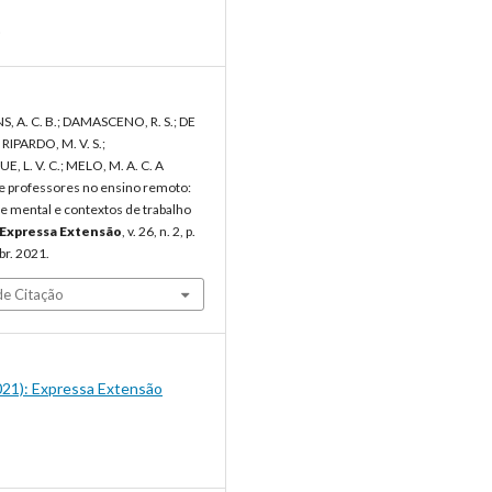
, A. C. B.; DAMASCENO, R. S.; DE
 RIPARDO, M. V. S.;
 L. V. C.; MELO, M. A. C. A
e professores no ensino remoto:
e mental e contextos de trabalho
Expressa Extensão
, v. 26, n. 2, p.
br. 2021.
e Citação
2021): Expressa Extensão