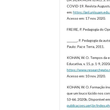
COVID-19. Revista Augustus, 
em:
https://apl.unisuam.edu
Acesso em: 17 nov. 2020.
FREIRE, P. Pedagogia do Opri
_______, P. Pedagogia da aut
Paulo: Paz e Terra, 2011.
KOHAN, W. O. Tempos da esc
Educativa, v. 15, p. 1-9, 202
https://www.researchgate.
Acesso em: 10 nov. 2020.
KOHAN, W. O. Formação inv
que um louco lúcido nos conv
53-66. 2020b. Disponível e
publicacoes.uerj.br/index.