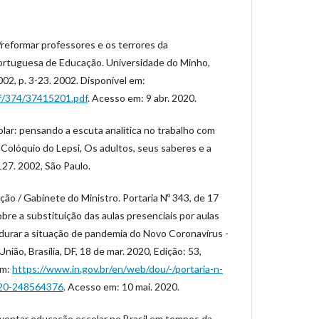
/reformar professores e os terrores da
Portuguesa de Educação. Universidade do Minho,
2002, p. 3-23. 2002. Disponível em:
df/374/37415201.pdf
. Acesso em: 9 abr. 2020.
lar: pensando a escuta analítica no trabalho com
 Colóquio do Lepsi, Os adultos, seus saberes e a
-127. 2002, São Paulo.
ão / Gabinete do Ministro. Portaria Nº 343, de 17
re a substituição das aulas presenciais por aulas
durar a situação de pandemia do Novo Coronavírus -
nião, Brasília, DF, 18 de mar. 2020, Edição: 53,
em:
https://www.in.gov.br/en/web/dou/-/portaria-n-
020-248564376
. Acesso em: 10 mai. 2020.
entar educação escolar no Brasil em tempos da