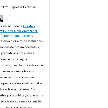
c) 2021 Expressa Extensão
 licensed under a
Creative
tribution-NonCommercial-
.0 International License
.
reserva o direito de efetuar nos
terações de ordem normativa,
e gramatical, com vistas a
rão culto da língua,
 porém, o estilo dos autores. As
s não serão enviadas aos
onselho Editorial não se
za por opiniões emitidas pelos
trabalhos publicados. Os
eitos para publicação passam a
riedade da Expressa Extensão,
 o autor, reclamar, em