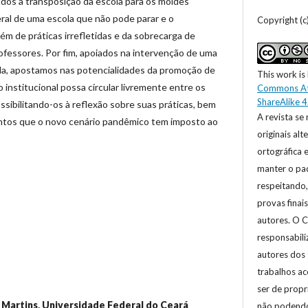
ados à transposição da escola para os moldes
beral de uma escola que não pode parar e o
Copyright (
ém de práticas irrefletidas e da sobrecarga de
rofessores. Por fim, apoiados na intervenção de uma
ada, apostamos nas potencialidades da promoção de
This work is
 institucional possa circular livremente entre os
Commons At
ShareAlike 4
sibilitando-os à reflexão sobre suas práticas, bem
A revista se 
tos que o novo cenário pandêmico tem imposto ao
originais al
ortográfica 
manter o pad
respeitando,
provas finai
autores. O C
responsabili
autores dos 
trabalhos ac
ser de prop
 Martins,
Universidade Federal do Ceará
não podendo,