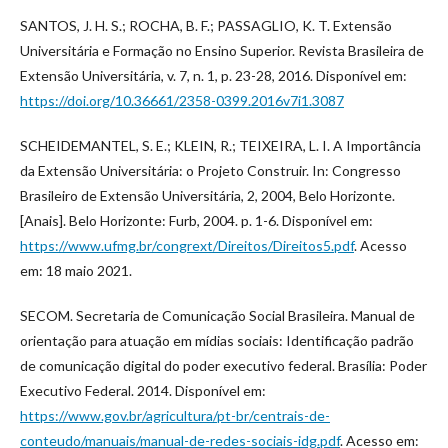
SANTOS, J. H. S.; ROCHA, B. F.; PASSAGLIO, K. T. Extensão
Universitária e Formação no Ensino Superior. Revista Brasileira de
Extensão Universitária, v. 7, n. 1, p. 23-28, 2016. Disponível em:
https://doi.org/10.36661/2358-0399.2016v7i1.3087
SCHEIDEMANTEL, S. E.; KLEIN, R.; TEIXEIRA, L. I. A Importância
da Extensão Universitária: o Projeto Construir. In: Congresso
Brasileiro de Extensão Universitária, 2, 2004, Belo Horizonte.
[Anais]. Belo Horizonte: Furb, 2004. p. 1-6. Disponível em:
https://www.ufmg.br/congrext/Direitos/Direitos5.pdf
. Acesso
em: 18 maio 2021.
SECOM. Secretaria de Comunicação Social Brasileira. Manual de
orientação para atuação em mídias sociais: Identificação padrão
de comunicação digital do poder executivo federal. Brasília: Poder
Executivo Federal. 2014. Disponível em:
https://www.gov.br/agricultura/pt-br/centrais-de-
conteudo/manuais/manual-de-redes-sociais-idg.pdf
. Acesso em: