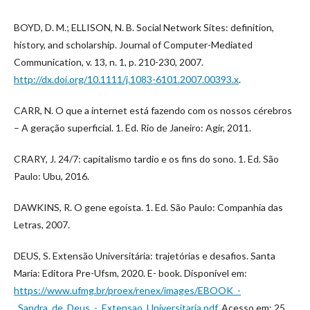
BOYD, D. M.; ELLISON, N. B. Social Network Sites: definition,
history, and scholarship. Journal of Computer-Mediated
Communication, v. 13, n. 1, p. 210-230, 2007.
http://dx.doi.org/10.1111/j.1083-6101.2007.00393.x
.
CARR, N. O que a internet está fazendo com os nossos cérebros
– A geração superficial. 1. Ed. Rio de Janeiro: Agir, 2011.
CRARY, J. 24/7: capitalismo tardio e os fins do sono. 1. Ed. São
Paulo: Ubu, 2016.
DAWKINS, R. O gene egoísta. 1. Ed. São Paulo: Companhia das
Letras, 2007.
DEUS, S. Extensão Universitária: trajetórias e desafios. Santa
Maria: Editora Pre-Ufsm, 2020. E- book. Disponível em:
https://www.ufmg.br/proex/renex/images/EBOOK_-
_Sandra_de_Deus_-_Extensao_Universitaria.pdf
. Acesso em: 25