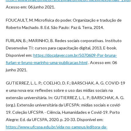
Acesso em: 06 junho 2021.
FOUCAULT, M. Microfísica do poder. Organização e tradução de
Roberto Machado. 8. Ed. São Paulo: Paz & Terra, 2014.
FURLAN, B.; MARINHO, B. Redes sociais corporativas. Instituto
Desenvolve TI: cursos para capacitação digital, 2013, E-book.
Disponível em:
https://docplayer.com.br/5070609-Por-bruna-
furlan-e-bruno-marinho-uma-publicacao.html
. Acesso em: 06
junho 2021.
GUTIERREZ, L. L. P.; COELHO, D. F.; BARSCHAK, A. G. COVID-19
e uma nova era: reflexões sobre o uso das mídias sociais na
extensão universitária. In: GUTIERREZ, L. L. P.; BARSCHAK, A. G.
(org.). Extensão universitária da UFCSPA: mídias sociais e covid-
19. Coleção UFCSPA - Ciência, Humanidades e Covid-19. Porto
Alegre: Ed. da UFCSPA, 2020. p. 20-33. Disponível em:
https://www.ufcspa.edu.br/vida-no-campus/editora-da-