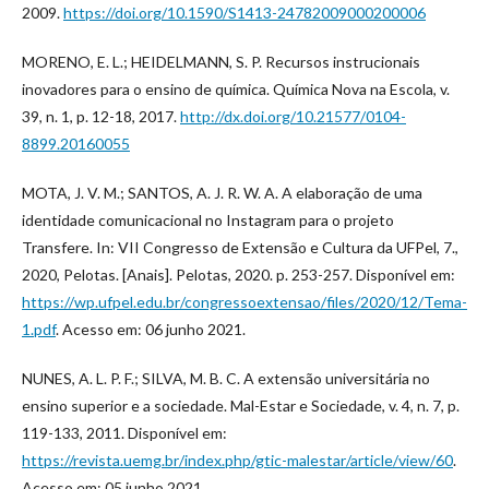
2009.
https://doi.org/10.1590/S1413-24782009000200006
MORENO, E. L.; HEIDELMANN, S. P. Recursos instrucionais
inovadores para o ensino de química. Química Nova na Escola, v.
39, n. 1, p. 12-18, 2017.
http://dx.doi.org/10.21577/0104-
8899.20160055
MOTA, J. V. M.; SANTOS, A. J. R. W. A. A elaboração de uma
identidade comunicacional no Instagram para o projeto
Transfere. In: VII Congresso de Extensão e Cultura da UFPel, 7.,
2020, Pelotas. [Anais]. Pelotas, 2020. p. 253-257. Disponível em:
https://wp.ufpel.edu.br/congressoextensao/files/2020/12/Tema-
1.pdf
. Acesso em: 06 junho 2021.
NUNES, A. L. P. F.; SILVA, M. B. C. A extensão universitária no
ensino superior e a sociedade. Mal-Estar e Sociedade, v. 4, n. 7, p.
119-133, 2011. Disponível em:
https://revista.uemg.br/index.php/gtic-malestar/article/view/60
.
Acesso em: 05 junho 2021.