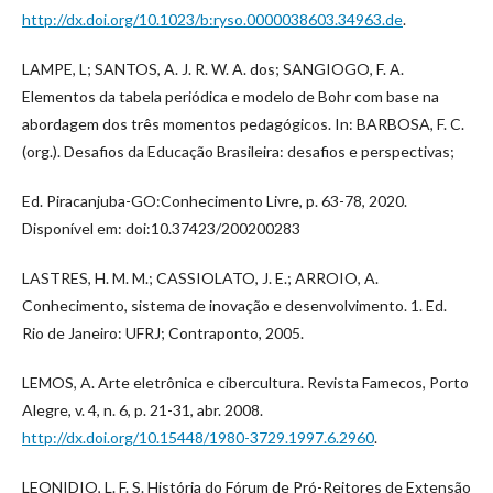
http://dx.doi.org/10.1023/b:ryso.0000038603.34963.de
.
LAMPE, L; SANTOS, A. J. R. W. A. dos; SANGIOGO, F. A.
Elementos da tabela periódica e modelo de Bohr com base na
abordagem dos três momentos pedagógicos. In: BARBOSA, F. C.
(org.). Desafios da Educação Brasileira: desafios e perspectivas;
Ed. Piracanjuba-GO:Conhecimento Livre, p. 63-78, 2020.
Disponível em: doi:10.37423/200200283
LASTRES, H. M. M.; CASSIOLATO, J. E.; ARROIO, A.
Conhecimento, sistema de inovação e desenvolvimento. 1. Ed.
Rio de Janeiro: UFRJ; Contraponto, 2005.
LEMOS, A. Arte eletrônica e cibercultura. Revista Famecos, Porto
Alegre, v. 4, n. 6, p. 21-31, abr. 2008.
http://dx.doi.org/10.15448/1980-3729.1997.6.2960
.
LEONIDIO, L. F. S. História do Fórum de Pró-Reitores de Extensão