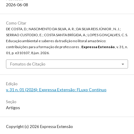
2026-06-08
Como Citar
DE COSTA, D.; NASCIMENTO DA SILVA, A. R.; DA SILVA REIS JÚNIOR , N. J.;
SERRAO CUSTODIO, E.; COSTA SANTA BRÍGIDA, A.; LOPES GONÇALVES, C. S.
Educação ambiental e saberes da tradição no litoral amazônico:
contribuições para a formação de professores .
Expressa Extensão
, v. 31, n.
01, p. e310107, 8 jun. 2026.
Fomatos de Citação
Edição
v. 31 n. 01 (2026): Expressa Extensão: FLuxo Contínuo
Seção
Artigos
Copyright (c) 2026 Expressa Extensão