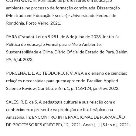
OLIVEIRA, A. M. Formação de professores em educação
ambiental no processo de formação continuada. Dissertação
(Mestrado em Educação Escolar) - Universidade Federal de
Rondônia, Porto Velho, 2021.
PARÁ (Estado). Lei no 9.981, de 6 de julho de 2023. Institui a
Política de Educação Formal para o Meio Ambiente,
Sustentabilidade e Clima. Diário Oficial do Estado do Pará, Belém,
PA, 6 jul. 2023.
PURCENA, L. L. A.; TEODORO, P. V. A EA e o ensino de ciências:
relações necessárias para quem apreende. Brazilian Applied
Science Review, Curitiba, v. 6, n. 1, p. 116-124, jan./fev. 2022.
SALES, R. E. da S. A pedagogia cultural e sua relação com o
conhecimento presente na produção de fitoterápicos na
Amazônia. In: ENCONTRO INTERNACIONAL DE FORMAÇÃO
DE PROFESSORES (ENFOPE), 12., 2021. Anais [...]. [S.l.: s.n.], 2021.