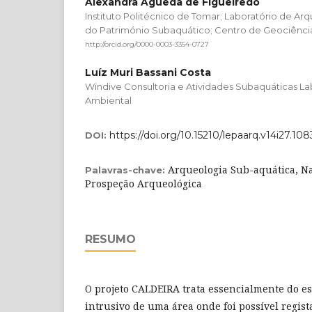
Alexandra Águeda de Figueiredo
Instituto Politécnico de Tomar; Laboratório de A
do Património Subaquático; Centro de Geociênci
http://orcid.org/0000-0003-3354-0727
Luíz Muri Bassani Costa
Windive Consultoria e Atividades Subaquáticas La
Ambiental
https://doi.org/10.15210/lepaarq.v14i27.10
DOI:
Arqueologia Sub-aquática, Na
Palavras-chave:
Prospeção Arqueológica
RESUMO
O projeto CALDEIRA trata essencialmente do es
intrusivo de uma área onde foi possível regist