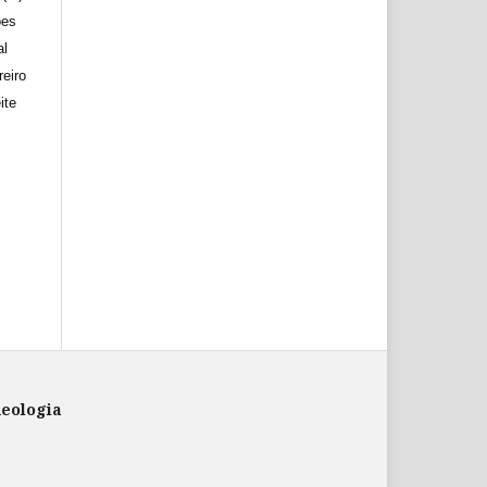
ões
al
reiro
ite
ueologia