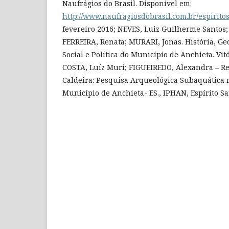
Naufrágios do Brasil. Disponível em:
http://www.naufragiosdobrasil.com.br/espirito
fevereiro 2016; NEVES, Luiz Guilherme Santos
FERREIRA, Renata; MURARI, Jonas. História, Ge
Social e Política do Município de Anchieta. Vitór
COSTA, Luíz Muri; FIGUEIREDO, Alexandra – Rel
Caldeira: Pesquisa Arqueológica Subaquática n
Município de Anchieta- ES., IPHAN, Espírito San