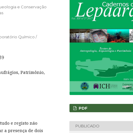
rqueologia e Conservação
as
boratório Químico /
839
ufrágios, Patrimônio,
PDF
tudo e registo não
PUBLICADO
ar a presença de dois