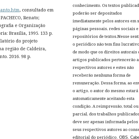
conhecimento. Os textos publica
santo.htm
, consultado em
poderão ser depositados
; PACHECO, Renato;
imediatamente pelos autores em 
ografia e Organização
páginas pessoais, redes sociais e
ia: Brasília, 1995. 133 p.
repositórios de textos.Nesse sent
atório do projeto
o periódico
não tem fins lucrativo
a região de Caldeira,
de modo que os direitos autorais
to. 2016. 98 p.
artigos publicados pertencerão 
respectivos autores e estes não
receberão nenhuma forma de
remuneração. Dessa forma, ao en
o artigo, o autor do mesmo estará
automaticamente aceitando esta
condição
. A reimpressão, total ou
parcial, dos trabalhos publicado
deve ser apenas informada pelos
seus respectivos autores ao cons
editorial do periódico
. OBS. Cab