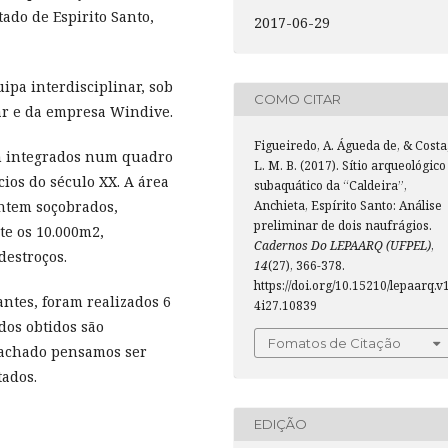
tado de Espirito Santo,
2017-06-29
pa interdisciplinar, sob
COMO CITAR
ar e da empresa Windive.
Figueiredo, A. Águeda de, & Costa
am integrados num quadro
L. M. B. (2017). Sítio arqueológico
cios do século XX. A área
subaquático da “Caldeira”,
Anchieta, Espírito Santo: Análise
entem soçobrados,
preliminar de dois naufrágios.
e os 10.000m2,
Cadernos Do LEPAARQ (UFPEL)
,
destroços.
14
(27), 366-378.
https://doi.org/10.15210/lepaarq.v
antes, foram realizados 6
4i27.10839
dos obtidos são
Fomatos de Citação
 achado pensamos ser
tados.
EDIÇÃO