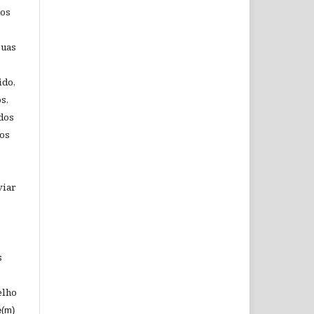
dos
suas
ido,
s,
 dos
aos
viar
s
elho
e(m)