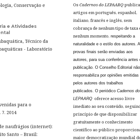
Os
Cadernos do LEPAARQ
public
logia, Conservação e
artigos em português, espanhol,
italiano, francês e inglês, sem
ia e Atividades
cobrança de nenhum tipo de taxa
ntal
nenhum momento,
respeitando a
baquática, Técnico da
naturalidade e o estilo dos autores. 
aquáticas - Laboratório
provas finais serão enviadas aos
autores, para sua conferência antes
publicação. O Conselho Editorial nã
responsabiliza por opiniões emitidas
pelos autores dos trabalhos
publicados. O periódico
Cadernos do
oferece acesso livre
LEPAARQ
venidas para o
imediato ao seu conteúdo, seguin
 7. 2014
princípio de que disponibilizar
gratuitamente o conhecimento
e naufrágios (internet):
científico ao público proporcion
to Santo – Brasil:
maior democratização mundial d