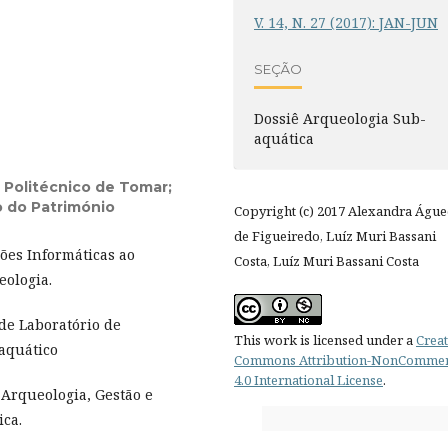
V. 14, N. 27 (2017): JAN-JUN
SEÇÃO
Dossiê Arqueologia Sub-
aquática
o Politécnico de Tomar;
o do Património
Copyright (c) 2017 Alexandra Águ
de Figueiredo, Luíz Muri Bassani
ões Informáticas ao
Costa, Luíz Muri Bassani Costa
eologia.
de Laboratório de
This work is licensed under a
Creat
aquático
Commons Attribution-NonCommer
4.0 International License
.
Arqueologia, Gestão e
ca.