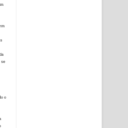
am
 em
As
 da
o se
do o
a
o