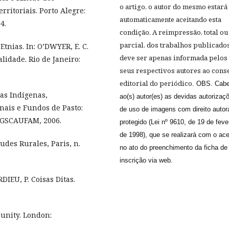
o artigo, o autor do mesmo estará
rritoriais. Porto Alegre:
automaticamente aceitando esta
4.
condição
. A reimpressão, total ou
parcial, dos trabalhos publicado
tnias. In: O’DWYER, E. C.
deve ser apenas informada pelos
alidade. Rio de Janeiro:
seus respectivos autores ao cons
editorial do periódico
. OBS. Cab
ras Indígenas,
ao(s) autor(es) as devidas autorizaç
nais e Fundos de Pasto:
de uso de imagens com direito autor
PGSCAUFAM, 2006.
protegido (Lei nº 9610, de 19 de feve
de 1998), que se realizará com o ace
udes Rurales, Paris, n.
no ato do preenchimento da ficha de
inscrição via web.
DIEU, P. Coisas Ditas.
unity. London: