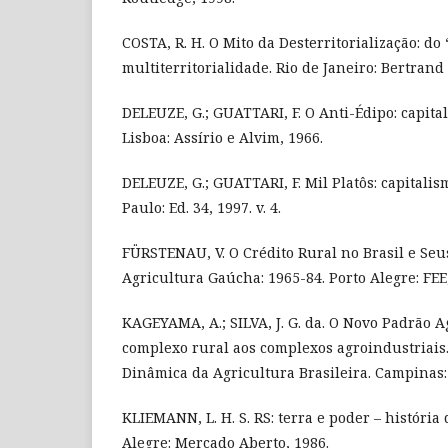
COSTA, R. H. O Mito da Desterritorialização: do 
multiterritorialidade. Rio de Janeiro: Bertrand 
DELEUZE, G.; GUATTARI, F. O Anti-Édipo: capita
Lisboa: Assírio e Alvim, 1966.
DELEUZE, G.; GUATTARI, F. Mil Platôs: capitalis
Paulo: Ed. 34, 1997. v. 4.
FÜRSTENAU, V. O Crédito Rural no Brasil e Seus
Agricultura Gaúcha: 1965-84. Porto Alegre: FEE
KAGEYAMA, A.; SILVA, J. G. da. O Novo Padrão Ag
complexo rural aos complexos agroindustriais. I
Dinâmica da Agricultura Brasileira. Campinas:
KLIEMANN, L. H. S. RS: terra e poder – história
Alegre: Mercado Aberto, 1986.