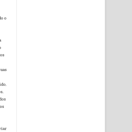
do o
a
o
dos
suas
ido,
s,
 dos
aos
viar