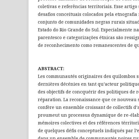
coletivas e referências territoriais. Esse artig
desafios conceituais colocados pela etnografi
conjunto de comunidades negras rurais situad
Estado do Rio Grande do Sul. Especialmente n
parentesco e categorizações étnicas são ressig
de reconhecimento como remanescentes de qu
ABSTRACT:
Les communautés originaires des quilombos s
dernières décénies en tant qu’acteur politiqu
des objectifs de concquérir des politiques de 
réparation. La reconaissance que ce nouveau s
confère un ensemble croissant de collectifs d
proumeut un processus dynamique de re-élabor
mémoires colectives et des références térritoria
de quelques défis conceptuels indiqués par l’
dans un ensemble de communautés noires rura