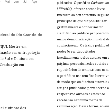
publicados. O periódico
Cadernos do
oferece acesso livre
LEPAARQ
imediato ao seu conteúdo, seguin
princípio de que disponibilizar
gratuitamente o conhecimento
científico ao público proporcion
deral do Rio Grande do
maior democratização mundial d
conhecimento. Os textos publica
IJUI. Mestre em
poderão ser depositados
aduação em Antropologia
imediatamente pelos autores em 
 do Sul e Doutora em
páginas pessoais, redes sociais e
-Graduação em
repositórios de textos.Nesse sent
o periódico
não tem fins lucrativo
de modo que os direitos autorais
artigos publicados pertencerão 
respectivos autores e estes não
receberão nenhuma forma de
remuneração. Dessa forma, ao en
guel e Rincão dos