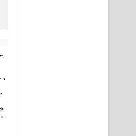
am
 em
As
 da
o se