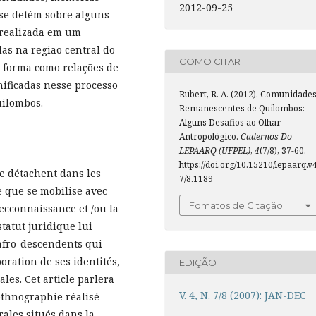
2012-09-25
o se detém sobre alguns
a realizada em um
as na região central do
COMO CITAR
a forma como relações de
nificadas nesse processo
Rubert, R. A. (2012). Comunidade
ilombos.
Remanescentes de Quilombos:
Alguns Desafios ao Olhar
Antropológico.
Cadernos Do
LEPAARQ (UFPEL)
,
4
(7/8), 37-60.
https://doi.org/10.15210/lepaarq.v
e détachent dans les
7/8.1189
e que se mobilise avec
Fomatos de Citação
recconnaissance et /ou la
tatut juridique lui
’afro-descendents qui
ation de ses identités,
EDIÇÃO
les. Cet article parlera
V. 4, N. 7/8 (2007): JAN-DEC
ethnographie réalisé
les situés dans la