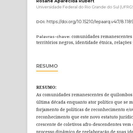
Rosane Aparecida Rubert
Universidade Federal do Rio Grande do Sul (UFRG
https://doi.org/10.15210/lepaarq.v4i7/8.118
DOI:
comunidades remanescentes 
Palavras-chave:
territórios negros, identidade étnica, relações
RESUMO
RESUMO:
As comunidades remanescentes de quilombos 
última década enquanto ator político que se m
forjamento de políticas de reconhecimento e/o
reconhecimento que este novo estatuto jurídi
crescente de coletivos afro-descendentes ve
processo dinâmico de reelaboração de suas i