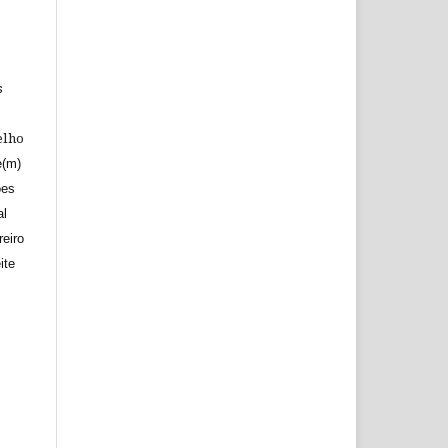
s
elho
e(m)
ões
al
reiro
ite