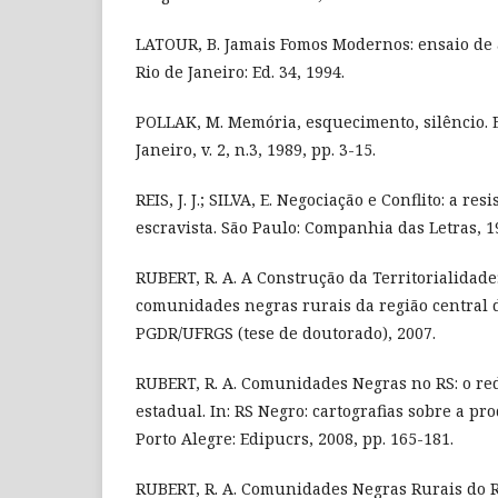
LATOUR, B. Jamais Fomos Modernos: ensaio de 
Rio de Janeiro: Ed. 34, 1994.
POLLAK, M. Memória, esquecimento, silêncio. E
Janeiro, v. 2, n.3, 1989, pp. 3-15.
REIS, J. J.; SILVA, E. Negociação e Conflito: a re
escravista. São Paulo: Companhia das Letras, 1
RUBERT, R. A. A Construção da Territorialidad
comunidades negras rurais da região central d
PGDR/UFRGS (tese de doutorado), 2007.
RUBERT, R. A. Comunidades Negras no RS: o r
estadual. In: RS Negro: cartografias sobre a p
Porto Alegre: Edipucrs, 2008, pp. 165-181.
RUBERT, R. A. Comunidades Negras Rurais do 