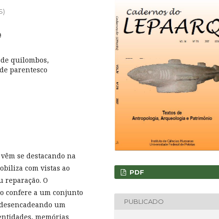
S)
9
de quilombos,
 de parentesco
vêm se destacando na
obiliza com vistas ao
PDF
u reparação. O
co confere a um conjunto
PUBLICADO
m desencadeando um
dentidades, memórias