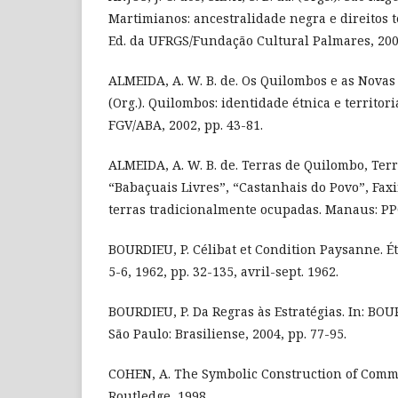
Martimianos: ancestralidade negra e direitos te
Ed. da UFRGS/Fundação Cultural Palmares, 200
ALMEIDA, A. W. B. de. Os Quilombos e as Novas E
(Org.). Quilombos: identidade étnica e territori
FGV/ABA, 2002, pp. 43-81.
ALMEIDA, A. W. B. de. Terras de Quilombo, Ter
“Babaçuais Livres”, “Castanhais do Povo”, Faxi
terras tradicionalmente ocupadas. Manaus: P
BOURDIEU, P. Célibat et Condition Paysanne. Ét
5-6, 1962, pp. 32-135, avril-sept. 1962.
BOURDIEU, P. Da Regras às Estratégias. In: BOUR
São Paulo: Brasiliense, 2004, pp. 77-95.
COHEN, A. The Symbolic Construction of Comm
Routledge, 1998.