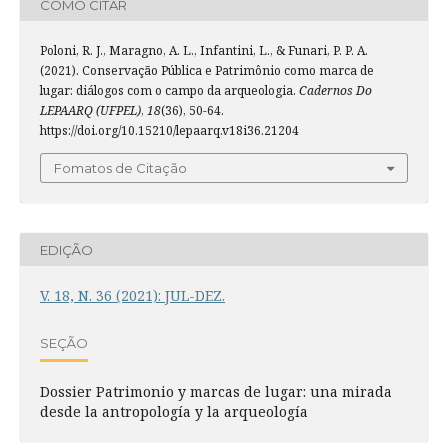
COMO CITAR
Poloni, R. J., Maragno, A. L., Infantini, L., & Funari, P. P. A.
(2021). Conservação Pública e Patrimônio como marca de
lugar: diálogos com o campo da arqueologia.
Cadernos Do
LEPAARQ (UFPEL)
,
18
(36), 50-64.
https://doi.org/10.15210/lepaarq.v18i36.21204
Fomatos de Citação
EDIÇÃO
V. 18, N. 36 (2021): JUL-DEZ.
SEÇÃO
Dossier Patrimonio y marcas de lugar: una mirada
desde la antropología y la arqueología