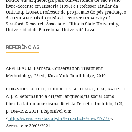
Doutor em Arqueologia pela Universidade de São Paulo,
livre-docente em História (1996) e Professor Titular da
Unicamp (2004). Professor de programas de pós graduação
da UNICAMP, Distinguished Lecturer University of
Stanford, Research Associate - Illinois State University,
Universidad de Barcelona, Université Laval
REFERÊNCIAS
APPELBAUM, Barbara. Conservation Treatment
Methodology. 2º ed., Nova York: Routhledge, 2010.
BENAVIDES, A. H. O., LOIOLA, T. S. A., LEMKE, T. M., RATTS, T.
A. J. P.. Retornando à origem: arqueologia social como
filosofia latino-americana. Revista Terceiro Incluído, 1(2),
p. 164–192, 2011. Disponível em:
<
https://www.revistas.ufg.br/teri/article/view/17779
>.
Acesso em: 30/05/2021.