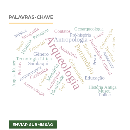
PALAVRAS-CHAVE
Etnografia
Geoarqueologia
Paisagem
Colonização
Música
Contatos
Lugar
Pré-história
Arqueologia
Antropologia
Cerritos
História
Patrimônio Cultural
Editorial
Brasil
Turismo
Patrimônio
Amazônia
Território
Amazonia
Gênero
Pesca
Tecnologia Lítica
Colonialismo
August Kunert
Sambaqui
Pelotas
Memória
Arqueometria
Cerâmica
Sambaquis
Cultura
Identidade
Educação
Antracologia
Tupi
História Antiga
Museu
Política
ENVIAR SUBMISSÃO