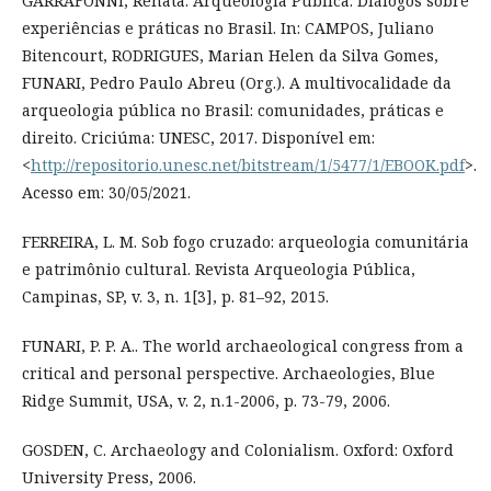
GARRAFONNI, Renata. Arqueologia Pública: Diálogos sobre
experiências e práticas no Brasil. In: CAMPOS, Juliano
Bitencourt, RODRIGUES, Marian Helen da Silva Gomes,
FUNARI, Pedro Paulo Abreu (Org.). A multivocalidade da
arqueologia pública no Brasil: comunidades, práticas e
direito. Criciúma: UNESC, 2017. Disponível em:
<
http://repositorio.unesc.net/bitstream/1/5477/1/EBOOK.pdf
>.
Acesso em: 30/05/2021.
FERREIRA, L. M. Sob fogo cruzado: arqueologia comunitária
e patrimônio cultural. Revista Arqueologia Pública,
Campinas, SP, v. 3, n. 1[3], p. 81–92, 2015.
FUNARI, P. P. A.. The world archaeological congress from a
critical and personal perspective. Archaeologies, Blue
Ridge Summit, USA, v. 2, n.1-2006, p. 73-79, 2006.
GOSDEN, C. Archaeology and Colonialism. Oxford: Oxford
University Press, 2006.