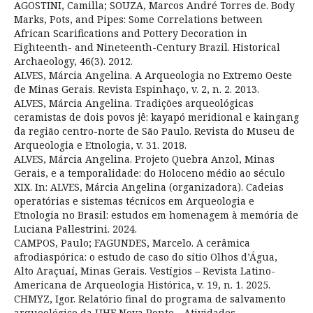
AGOSTINI, Camilla; SOUZA, Marcos André Torres de. Body
Marks, Pots, and Pipes: Some Correlations between
African Scarifications and Pottery Decoration in
Eighteenth- and Nineteenth-Century Brazil. Historical
Archaeology, 46(3). 2012.
ALVES, Márcia Angelina. A Arqueologia no Extremo Oeste
de Minas Gerais. Revista Espinhaço, v. 2, n. 2. 2013.
ALVES, Márcia Angelina. Tradições arqueológicas
ceramistas de dois povos jê: kayapó meridional e kaingang
da região centro-norte de São Paulo. Revista do Museu de
Arqueologia e Etnologia, v. 31. 2018.
ALVES, Márcia Angelina. Projeto Quebra Anzol, Minas
Gerais, e a temporalidade: do Holoceno médio ao século
XIX. In: ALVES, Márcia Angelina (organizadora). Cadeias
operatórias e sistemas técnicos em Arqueologia e
Etnologia no Brasil: estudos em homenagem à memória de
Luciana Pallestrini. 2024.
CAMPOS, Paulo; FAGUNDES, Marcelo. A cerâmica
afrodiaspórica: o estudo de caso do sítio Olhos d’Água,
Alto Araçuaí, Minas Gerais. Vestígios – Revista Latino-
Americana de Arqueologia Histórica, v. 19, n. 1. 2025.
CHMYZ, Igor. Relatório final do programa de salvamento
arqueológico da UHE Nova Ponte - Atividades