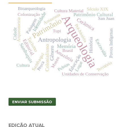
Bioarqueologia
Século XIX
Cultura Material
Identidade
Colonização
Patrimônio Cultural
Amazonia
Arqueologia
San Juan
Patrimônio
Cerâmica
Paisagem
Arqueometria
Pré-história
Cidade
Tupi
Povos Indígenas
Antropologia
Turismo
História
Escravidão
Editorial
Sambaquis
Memória
Colonialismo
Gênero
Brasil
Amazônia
Sambaqui
Educação
Museu
Lugar
Território
Pesca
Pelotas
Cultura
Unidades de Conservação
ENVIAR SUBMISSÃO
EDIÇÃO ATUAL