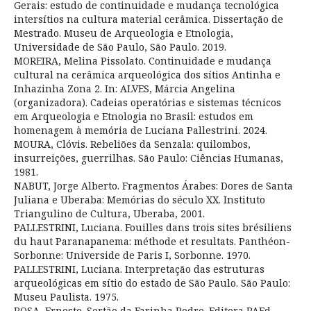
Gerais: estudo de continuidade e mudança tecnológica
intersítios na cultura material cerâmica. Dissertação de
Mestrado. Museu de Arqueologia e Etnologia,
Universidade de São Paulo, São Paulo. 2019.
MOREIRA, Melina Pissolato. Continuidade e mudança
cultural na cerâmica arqueológica dos sítios Antinha e
Inhazinha Zona 2. In: ALVES, Márcia Angelina
(organizadora). Cadeias operatórias e sistemas técnicos
em Arqueologia e Etnologia no Brasil: estudos em
homenagem à memória de Luciana Pallestrini. 2024.
MOURA, Clóvis. Rebeliões da Senzala: quilombos,
insurreições, guerrilhas. São Paulo: Ciências Humanas,
1981.
NABUT, Jorge Alberto. Fragmentos Árabes: Dores de Santa
Juliana e Uberaba: Memórias do século XX. Instituto
Triangulino de Cultura, Uberaba, 2001.
PALLESTRINI, Luciana. Fouilles dans trois sites brésiliens
du haut Paranapanema: méthode et resultats. Panthéon-
Sorbonne: Universide de Paris I, Sorbonne. 1970.
PALLESTRINI, Luciana. Interpretação das estruturas
arqueológicas em sítio do estado de São Paulo. São Paulo:
Museu Paulista. 1975.
ROSA, Ernesto. Sertão da Farinha Podre. Editora PAEd.