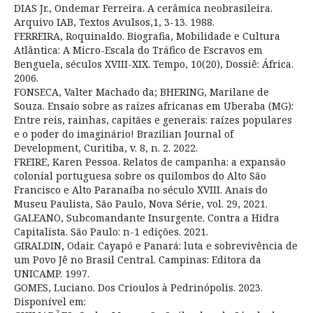
DIAS Jr., Ondemar Ferreira. A cerâmica neobrasileira.
Arquivo IAB, Textos Avulsos,1, 3-13. 1988.
FERREIRA, Roquinaldo. Biografia, Mobilidade e Cultura
Atlântica: A Micro-Escala do Tráfico de Escravos em
Benguela, séculos XVIII-XIX. Tempo, 10(20), Dossiê: África.
2006.
FONSECA, Valter Machado da; BHERING, Marilane de
Souza. Ensaio sobre as raízes africanas em Uberaba (MG):
Entre reis, rainhas, capitães e generais: raízes populares
e o poder do imaginário! Brazilian Journal of
Development, Curitiba, v. 8, n. 2. 2022.
FREIRE, Karen Pessoa. Relatos de campanha: a expansão
colonial portuguesa sobre os quilombos do Alto São
Francisco e Alto Paranaíba no século XVIII. Anais do
Museu Paulista, São Paulo, Nova Série, vol. 29, 2021.
GALEANO, Subcomandante Insurgente. Contra a Hidra
Capitalista. São Paulo: n-1 edições. 2021.
GIRALDIN, Odair. Cayapó e Panará: luta e sobrevivência de
um Povo Jê no Brasil Central. Campinas: Editora da
UNICAMP. 1997.
GOMES, Luciano. Dos Crioulos à Pedrinópolis. 2023.
Disponível em: