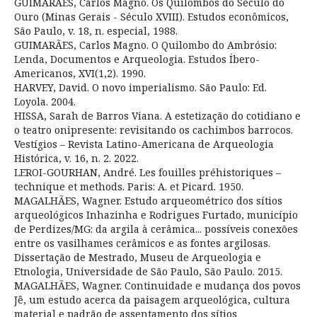
GUIMARÃES, Carlos Magno. Os Quilombos do Século do
Ouro (Minas Gerais - Século XVIII). Estudos econômicos,
São Paulo, v. 18, n. especial, 1988.
GUIMARÃES, Carlos Magno. O Quilombo do Ambrósio:
Lenda, Documentos e Arqueologia. Estudos Íbero-
Americanos, XVI(1,2). 1990.
HARVEY, David. O novo imperialismo. São Paulo: Ed.
Loyola. 2004.
HISSA, Sarah de Barros Viana. A estetização do cotidiano e
o teatro onipresente: revisitando os cachimbos barrocos.
Vestígios – Revista Latino-Americana de Arqueologia
Histórica, v. 16, n. 2. 2022.
LEROI-GOURHAN, André. Les fouilles préhistoriques –
technique et methods. Paris: A. et Picard. 1950.
MAGALHÃES, Wagner. Estudo arqueométrico dos sítios
arqueológicos Inhazinha e Rodrigues Furtado, município
de Perdizes/MG: da argila à cerâmica... possíveis conexões
entre os vasilhames cerâmicos e as fontes argilosas.
Dissertação de Mestrado, Museu de Arqueologia e
Etnologia, Universidade de São Paulo, São Paulo. 2015.
MAGALHÃES, Wagner. Continuidade e mudança dos povos
Jê, um estudo acerca da paisagem arqueológica, cultura
material e padrão de assentamento dos sítios