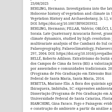
23/08/2023
BEHLING, Hermann. Investigations into the lat
Holocene history of vegetation and climate in S
Vegetation History and Archaeobotany, [s. l.], v. 
DOI: https://doi.org/10.1007/BF00203932.
BEHLING, Hermann; PILLAR, Valério; ORLÓCI,
Soraia. Late Quaternary Araucaria forest, gras
climate dynamics, studied by high-resolution 
multivariate analysis of the Cambará do Sul co
Palaeogeography, Palaeoclimatology, Palaeoecolog
297, 2004. DOI: https://doi.org/10.1016/j.revpalb
BELLÉ, Roberto Adilson. Extrativismo do butiá 
dos Campos de Cima da Serra (RS): a valorizaç
por assentados e comunidades tradicionais. 201
(Programa de Pós-Graduação em Extensão Rura
Federal de Santa Maria, Santa Maria, 2014.
BERETTA, Mariane Elis. A flora dos quintais agr
Ibiraquera, Imbituba, SC: expressões ambientais
Dissertação (Programa de Pós-Graduação em A
Universidade Federal de Santa Catarina, Floria
BIANCHINI, Gina Faraco. Fogo e Paisagem: evidê
e construção do ambiente a partir da análise 