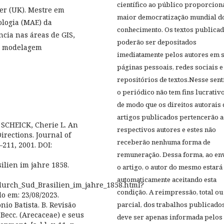
científico ao público proporcion
er (UK). Mestre em
maior democratização mundial d
ologia (MAE) da
conhecimento. Os textos publica
cia nas áreas de GIS,
poderão ser depositados
s e modelagem
imediatamente pelos autores em 
páginas pessoais, redes sociais e
repositórios de textos.Nesse sent
o periódico
não tem fins lucrativo
de modo que os direitos autorais
artigos publicados pertencerão 
 SCHEICK, Cherie L. An
respectivos autores e estes não
irections. Journal of
receberão nenhuma forma de
7–211, 2001. DOI:
remuneração. Dessa forma, ao en
lien im jahre 1858.
o artigo, o autor do mesmo estará
automaticamente aceitando esta
_durch_Sud_Brasilien_im_jahre_1858.html?
condição
. A reimpressão, total ou
 em: 23/08/2023.
o Batista. B. Revisão
parcial, dos trabalhos publicado
 Becc. (Arecaceae) e seus
deve ser apenas informada pelos