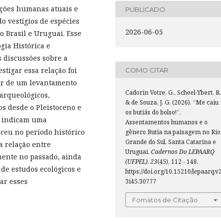
ações humanas atuais e
PUBLICADO
do vestígios de espécies
2026-06-05
o Brasil e Uruguai. Esse
gia Histórica e
 discussões sobre a
stigar essa relação foi
COMO CITAR
tir de um levantamento
Cadorin Votre, G., Scheel-Ybert, R.
 arqueológicos,
& de Souza, J. G. (2026). “Me caiu
os desde o Pleistoceno e
os butiás do bolso!”.
io indicam uma
Assentamentos humanos e o
eceu no período histórico
gênero Butia na paisagem no Rio
Grande do Sul, Santa Catarina e
a relação entre
Uruguai.
Cadernos Do LEPAARQ
mente no passado, ainda
(UFPEL)
,
23
(45), 112 - 148.
de estudos ecológicos e
https://doi.org/10.15210/lepaarq.v
ar esses
3i45.30777
Fomatos de Citação