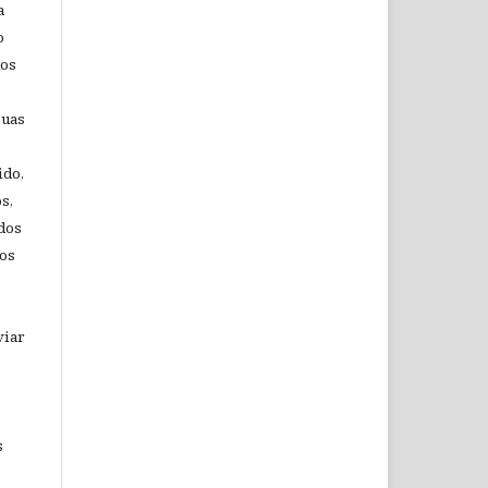
a
o
dos
suas
ido,
s,
 dos
aos
viar
s