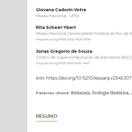
Giovana Cadorin Votre
Museu Nacional - UFRJ
Rita Scheel-Ybert
Museu Nacional, Universidade Federal do Rio de J
https://orcid.org/0000-0002-9428-9348
Jonas Gregorio de Souza
Centro de Supercomputação de Barcelona (BSC
https://orcid.org/0000-0001-6032-4443
https://doi.org/10.15210/lepaarq.v23i45.30
DOI:
Butiazais, Ecologia Histórica
Palavras-chave:
RESUMO