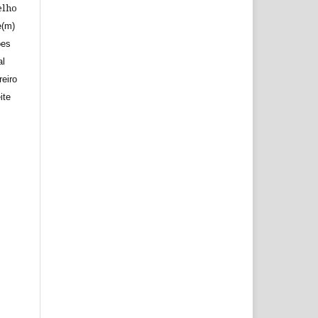
elho
e(m)
ões
al
reiro
ite