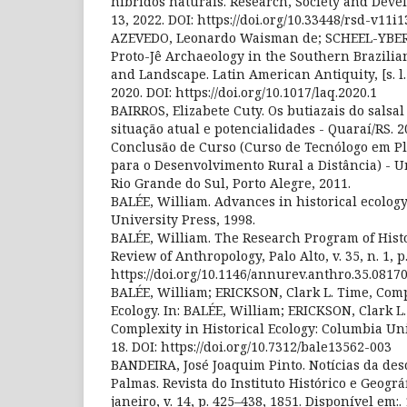
híbridos naturais. Research, Society and Developm
13, 2022. DOI: https://doi.org/10.33448/rsd-v11i
AZEVEDO, Leonardo Waisman de; SCHEEL-YBERT,
Proto-Jê Archaeology in the Southern Brazilia
and Landscape. Latin American Antiquity, [s. l.],
2020. DOI: https://doi.org/10.1017/laq.2020.1
BAIRROS, Elizabete Cuty. Os butiazais do salsal
situação atual e potencialidades - Quaraí/RS. 2
Conclusão de Curso (Curso de Tecnólogo em P
para o Desenvolvimento Rural a Distância) - U
Rio Grande do Sul, Porto Alegre, 2011.
BALÉE, William. Advances in historical ecolo
University Press, 1998.
BALÉE, William. The Research Program of Histo
Review of Anthropology, Palo Alto, v. 35, n. 1, p
https://doi.org/10.1146/annurev.anthro.35.0817
BALÉE, William; ERICKSON, Clark L. Time, Comp
Ecology. In: BALÉE, William; ERICKSON, Clark L.
Complexity in Historical Ecology: Columbia Univ
18. DOI: https://doi.org/10.7312/bale13562-003
BANDEIRA, José Joaquim Pinto. Notícias da de
Palmas. Revista do Instituto Histórico e Geográf
janeiro, v. 14, p. 425–438, 1851. Disponível em:
.