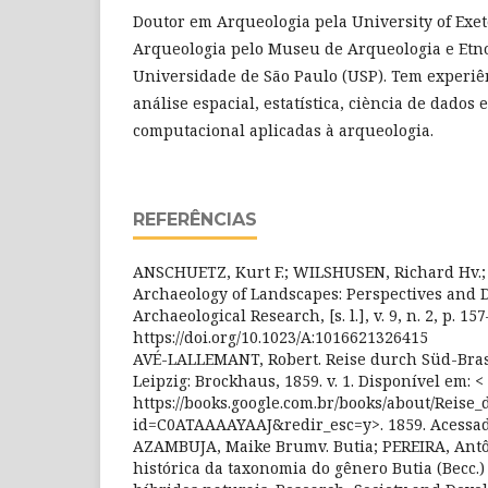
Doutor em Arqueologia pela University of Exet
Arqueologia pelo Museu de Arqueologia e Etn
Universidade de São Paulo (USP). Tem experiên
análise espacial, estatística, ciència de dado
computacional aplicadas à arqueologia.
REFERÊNCIAS
ANSCHUETZ, Kurt F.; WILSHUSEN, Richard Hv.;
Archaeology of Landscapes: Perspectives and D
Archaeological Research, [s. l.], v. 9, n. 2, p. 15
https://doi.org/10.1023/A:1016621326415
AVÉ-LALLEMANT, Robert. Reise durch Süd-Brasi
Leipzig: Brockhaus, 1859. v. 1. Disponível em: <
https://books.google.com.br/books/about/Reise
id=C0ATAAAAYAAJ&redir_esc=y>. 1859. Acessado
AZAMBUJA, Maike Brumv. Butia; PEREIRA, Antôni
histórica da taxonomia do gênero Butia (Becc.)