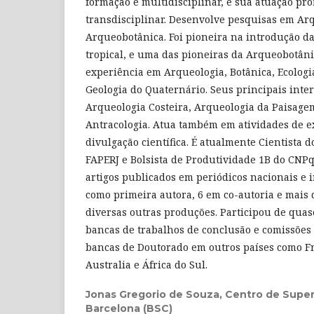
formação é multidisciplinar, e sua atuação pro
transdisciplinar. Desenvolve pesquisas em Ar
Arqueobotânica. Foi pioneira na introdução d
tropical, e uma das pioneiras da Arqueobotâni
experiência em Arqueologia, Botânica, Ecologi
Geologia do Quaternário. Seus principais inte
Arqueologia Costeira, Arqueologia da Paisage
Antracologia. Atua também em atividades de e
divulgação científica. É atualmente Cientista 
FAPERJ e Bolsista de Produtividade 1B do CNPq
artigos publicados em periódicos nacionais e i
como primeira autora, 6 em co-autoria e mais 
diversas outras produções. Participou de qua
bancas de trabalhos de conclusão e comissões 
bancas de Doutorado em outros países como Fr
Australia e África do Sul.
Jonas Gregorio de Souza,
Centro de Supe
Barcelona (BSC)