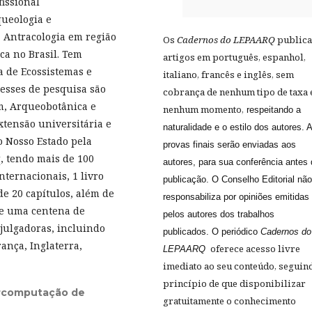
fissional
queologia e
a Antracologia em região
Os
Cadernos do LEPAARQ
public
ca no Brasil. Tem
artigos em português, espanhol,
a de Ecossistemas e
italiano, francês e inglês, sem
resses de pesquisa são
cobrança de nenhum tipo de taxa
m, Arqueobotânica e
nenhum momento,
respeitando a
xtensão universitária e
naturalidade e o estilo dos autores. 
do Nosso Estado pela
provas finais serão enviadas aos
, tendo mais de 100
autores, para sua conferência antes
nternacionais, 1 livro
publicação. O Conselho Editorial nã
de 20 capítulos, além de
responsabiliza por opiniões emitidas
se uma centena de
pelos autores dos trabalhos
julgadoras, incluindo
publicados. O periódico
Cadernos do
ança, Inglaterra,
oferece acesso livre
LEPAARQ
imediato ao seu conteúdo, seguin
princípio de que disponibilizar
rcomputação de
gratuitamente o conhecimento