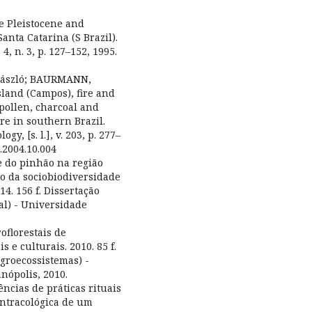
e Pleistocene and
anta Catarina (S Brazil).
4, n. 3, p. 127–152, 1995.
 László; BAURMANN,
sland (Campos), fire and
pollen, charcoal and
re in southern Brazil.
y, [s. l.], v. 203, p. 277–
o.2004.10.004
e do pinhão na região
ão da sociobiodiversidade
4. 156 f. Dissertação
l) - Universidade
oflorestais de
 e culturais. 2010. 85 f.
groecossistemas) -
nópolis, 2010.
ncias de práticas rituais
antracológica de um