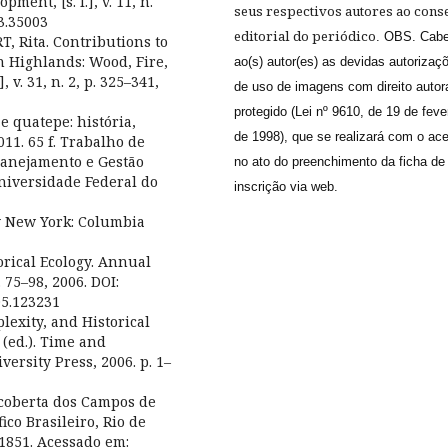
ent, [s. l.], v. 11, n.
seus respectivos autores ao cons
13.35003
editorial do periódico
. OBS. Cab
 Rita. Contributions to
n Highlands: Wood, Fire,
ao(s) autor(es) as devidas autorizaç
 v. 31, n. 2, p. 325–341,
de uso de imagens com direito autor
protegido (Lei nº 9610, de 19 de feve
 e quatepe: história,
de 1998), que se realizará com o ace
011. 65 f. Trabalho de
lanejamento e Gestão
no ato do preenchimento da ficha de
niversidade Federal do
inscrição via web.
gy New York: Columbia
rical Ecology. Annual
. 75–98, 2006. DOI:
05.123231
lexity, and Historical
 (ed.). Time and
ersity Press, 2006. p. 1–
scoberta dos Campos de
ico Brasileiro, Rio de
 1851. Acessado em: