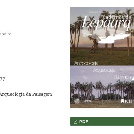
aneiro
)
777
, Arqueologia da Paisagem
PDF