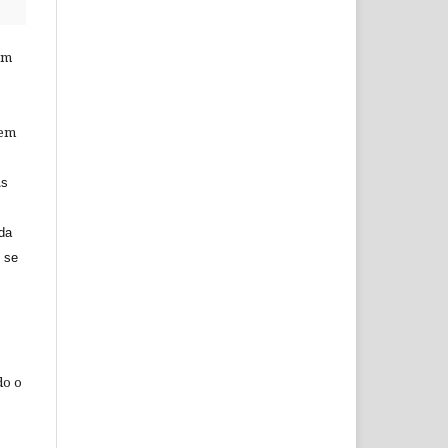
am
 em
As
 da
o se
do o