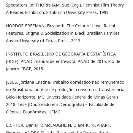
Spectators. In: THORNHAM, Sue (Org.). Feminist Film Theory:
A Reader. Edinburgh: Edinburgh University Press, 1999.
HORDGE-FREEMAN, Elizabeth. The Color of Love: Racial
Features, Stigma & Socialization in Black Brazilian Families.
Austin: University of Texas Press, 2015.
INSTITUTO BRASILEIRO DE GEOGRAFIA E ESTATÍSTICA
(IBGE). PNAD: manual de entrevista: PNAD de 2015. Rio de
Janeiro: IBGE, 2015.
JESUS, Jordana Cristina. Trabalho doméstico não remunerado
no Brasil: uma análise de produção, consumo e transferência.
Belo Horizonte, MG: Universidade Federal de Minas Gerais,
2018. Tese (Doutorado em Demografia) – Faculdade de
Ciências Econômicas, UFMG.
LICHTER, Daniel T.; McLAUGHLIN, Diane K.; KEPHART,
George; LANDRY, David J. Race and the Retreat From