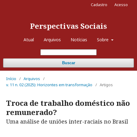
Cadastro
Acesso
Perspectivas Sociais
Atual
Arquivos
Notícias
Sobre
Buscar
Início
/
Arquivos
/
v. 11 n. 02 (2025): Horizontes em transformação
/
Artigos
Troca de trabalho doméstico não
remunerado?
Uma análise de uniões inter-raciais no Brasil