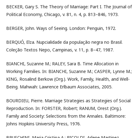
BECKER, Gary S. The Theory of Marriage: Part I. The Journal of
Political Economy, Chicago, v. 81, n. 4, p. 813–846, 1973.
BERGER, John. Ways of Seeing. London: Penguin, 1972.
BERQUÓ, Elza. Nupcialidade da população negra no Brasil.
Coleção Textos Nepo, Campinas, v. 11, p. 8–47, 1987.
BIANCHI, Suzanne M.; RALEY, Sara B. Time Allocation in
Working Families. In: BIANCHI, Suzanne M.; CASPER, Lynne M.;
KING, Rosalind Berkow (Org.). Work, Family, Health, and Well-
Being. Mahwah: Lawrence Erlbaum Associates, 2005.
BOURDIEU, Pierre. Marriage Strategies as Strategies of Social
Reproduction. In: FORSTER, Robert; RANUM, Orest (Org.).
Family and Society: Selections from the Annales. Baltimore:
Johns Hopkins University Press, 1976.
BRUSCHINI, Maria Cristina A.; RICOLDI, Arlene Martinez.