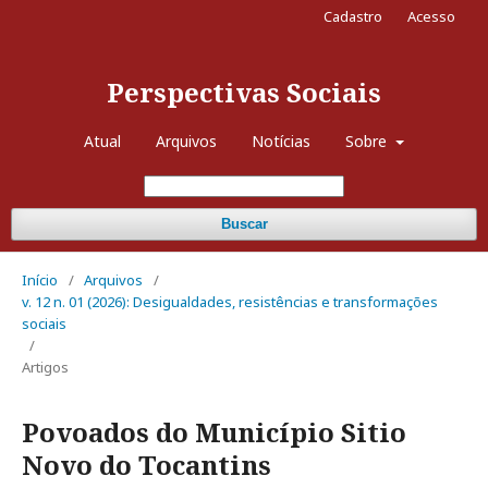
Cadastro
Acesso
Perspectivas Sociais
Atual
Arquivos
Notícias
Sobre
Buscar
Início
/
Arquivos
/
v. 12 n. 01 (2026): Desigualdades, resistências e transformações
sociais
/
Artigos
Povoados do Município Sitio
Novo do Tocantins