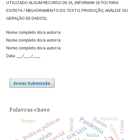
UTILIZADO ALGUM RECURSO DE IA, INFORMAR SE FOI PARA
ESCRITA / MELHORAMENTO DO TEXTO, PRODUÇÃO, ANÁLISE OU
GERAÇÃO DE DADOS).
Nome completo do/a autor/a:
Nome completo do/a autor/a:
Nome completo do/a autor/a:
Data: ___/____/____
Enviar Submissão
Palavras-chave
Pandemia
Políticas públicas
História
Ensino
Tempo
Social
Crime
Gênero
Teoria social
Sociedade
Mídia