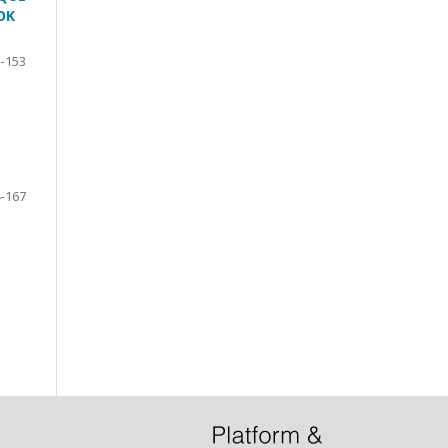
OK
-153
-167