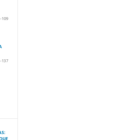
-109
A
-137
AS:
IQUE