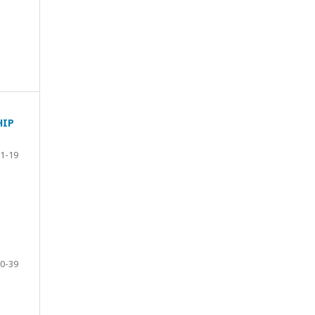
HIP
1-19
0-39