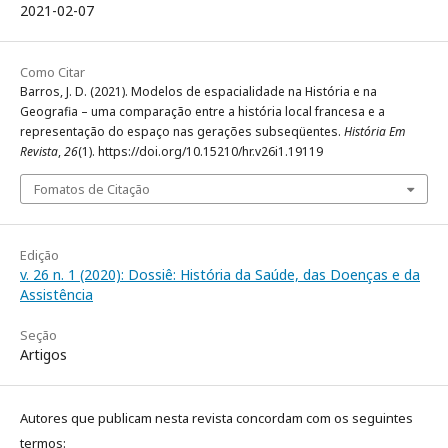
2021-02-07
Como Citar
Barros, J. D. (2021). Modelos de espacialidade na História e na
Geografia – uma comparação entre a história local francesa e a
representação do espaço nas gerações subseqüentes.
História Em
Revista
,
26
(1). https://doi.org/10.15210/hr.v26i1.19119
Fomatos de Citação
Edição
v. 26 n. 1 (2020): Dossiê: História da Saúde, das Doenças e da
Assistência
Seção
Artigos
Autores que publicam nesta revista concordam com os seguintes
termos: