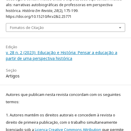
alis: narrativas autobiográficas de professoras em perspectiva
histórica.
História Em Revista
,
28
(2), 175-199.
https://doi.org/10.15210/hr.v28i2.25771
Fomatos de Citação
Edição
v. 28 n. 2 (2023): Educação e História: Pensar a educação a
partir de uma perspectiva histórica
Seção
Artigos
Autores que publicam nesta revista concordam com os seguintes
termos:
1. Autores mantém os direitos autorais e concedem à revista o
direito de primeira publicação, com o trabalho simultaneamente
licenciado sob a
Licença Creative Commons Attribution
que permite