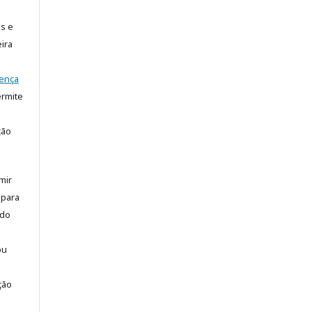
is e
ira
cença
rmite
ção
mir
 para
 do
ou
ção