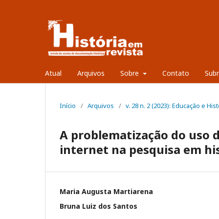
Atual
Arquivos
Sobre
Contato
Sub
Início
/
Arquivos
/
v. 28 n. 2 (2023): Educação e Hi
A problematização do uso d
internet na pesquisa em hi
Maria Augusta Martiarena
Bruna Luiz dos Santos