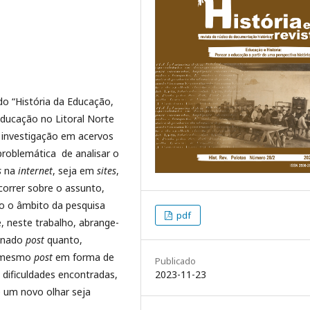
do “História da Educação,
Educação no Litoral Norte
a investigação em acervos
 problemática de analisar o
s
na
internet
, seja em
sites
,
correr sobre o assunto,
o o âmbito da pesquisa
pdf
e, neste trabalho, abrange-
minado
post
quanto,
o mesmo
post
em forma de
Publicado
2023-11-23
 dificuldades encontradas,
 um novo olhar seja