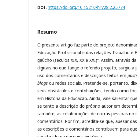
https://doi.org/10.15210/hr.v28i2.25774
DOI:
Resumo
O presente artigo faz parte do projeto denomina
Educação Profissional e das relações Trabalho e 
gaúcho (séculos XIX, XX e XXI)”. Assim, através d
digitais no que tange o referido projeto, surgiu a
uso dos comentários e descrições feitos em
post
blogs
ou redes sociais. Pretende-se, portanto, dis
seus obstáculos e contribuições, tendo como foc
em História da Educação. Ainda, vale salientar qu
se tanto a descrição do próprio autor em deter
também, as colaborações de outras pessoas n
comentários. Por fim, acredita-se que, apesar das
as descrições e comentários contribuem para que
construído na pesquisa histórica.