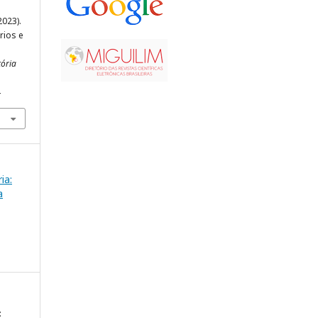
2023).
rios e
tória
4
ia:
a
: