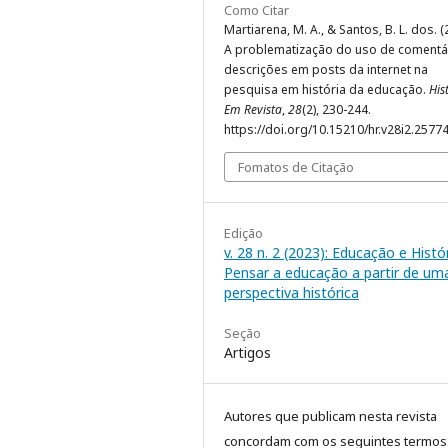
Como Citar
Martiarena, M. A., & Santos, B. L. dos. (
A problematização do uso de comentá
descrições em posts da internet na
pesquisa em história da educação.
His
Em Revista
,
28
(2), 230-244.
https://doi.org/10.15210/hr.v28i2.2577
Fomatos de Citação
Edição
v. 28 n. 2 (2023): Educação e Histór
Pensar a educação a partir de um
perspectiva histórica
Seção
Artigos
Autores que publicam nesta revista
concordam com os seguintes termos