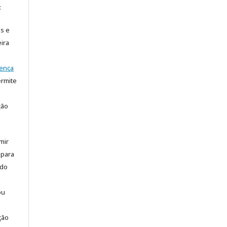
:
is e
ira
cença
rmite
ção
mir
 para
 do
ou
ção