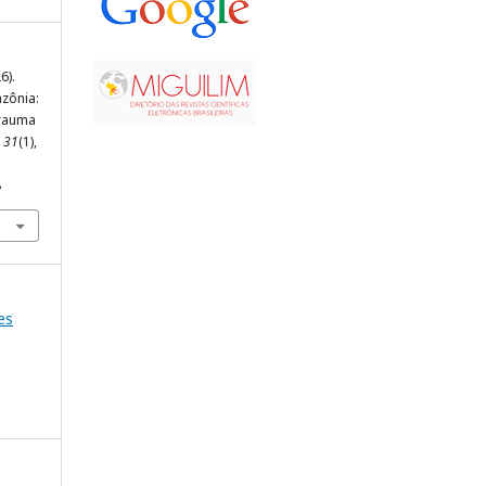
6).
zônia:
trauma
,
31
(1),
8
es