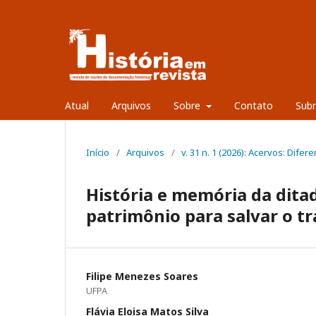
Atual
Arquivos
Sobre
Contato
Sub
Início
/
Arquivos
/
v. 31 n. 1 (2026): Acervos: Dif
História e memória da dita
patrimônio para salvar o t
Filipe Menezes Soares
UFPA
Flávia Eloisa Matos Silva