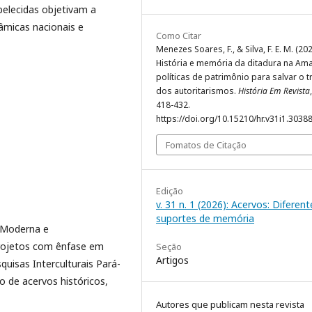
belecidas objetivam a
âmicas nacionais e
Como Citar
Menezes Soares, F., & Silva, F. E. M. (202
História e memória da ditadura na Ama
políticas de patrimônio para salvar o 
dos autoritarismos.
História Em Revista
418-432.
https://doi.org/10.15210/hr.v31i1.3038
Fomatos de Citação
Edição
v. 31 n. 1 (2026): Acervos: Diferent
suportes de memória
a Moderna e
rojetos com ênfase em
Seção
Artigos
uisas Interculturais Pará-
 de acervos históricos,
Autores que publicam nesta revista