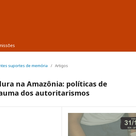
missões
erentes suportes de memória
/
Artigos
dura na Amazônia: políticas de
rauma dos autoritarismos