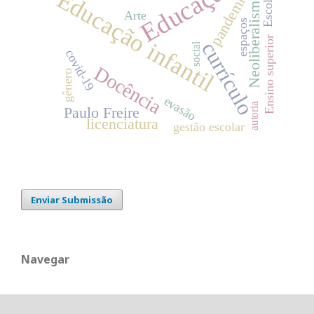
Educação
Educação infantil
pandemia
Neoliberalismo
Escola
Arte
espaços
Ensino superior
currículo
social
covid-19
Docência
gênero
evasão
autoria
Paulo Freire
licenciatura
gestão escolar
Enviar Submissão
Navegar