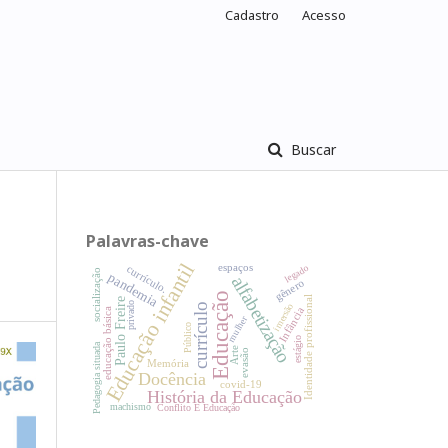
Cadastro
Acesso
Buscar
Palavras-chave
Educação infantil
espaços
legado
currículo.
socialização
pandemia
alfabetização
gênero
Educação
Identidade profissional
Paulo Freire
privado
imersão
currículo
Infância
educação básica
mulher
Público
estágio
Pedagogia situada
Arte
evasão
Memória
Docência
covid-19
História da Educação
machismo
Conflito E Educação