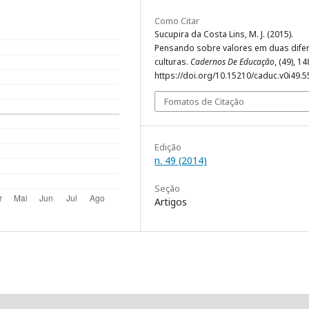
Como Citar
Sucupira da Costa Lins, M. J. (2015).
Pensando sobre valores em duas dife
culturas.
Cadernos De Educação
, (49), 1
https://doi.org/10.15210/caduc.v0i49.
Fomatos de Citação
Edição
n. 49 (2014)
Seção
Artigos