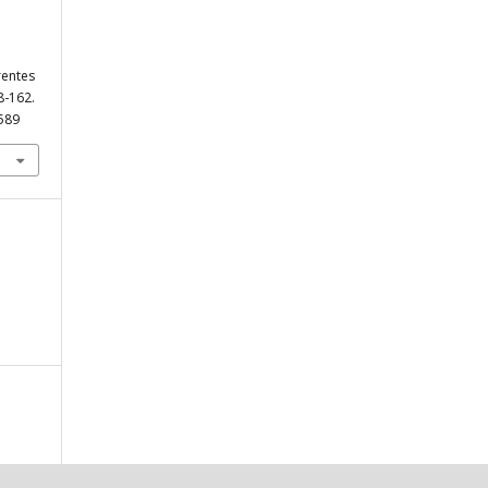
rentes
48-162.
5589