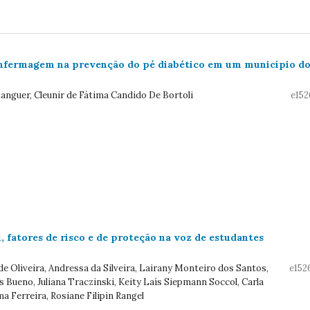
nfermagem na prevenção do pé diabético em um município d
anguer, Cleunir de Fátima Candido De Bortoli
e152
 fatores de risco e de proteção na voz de estudantes
 de Oliveira, Andressa da Silveira, Lairany Monteiro dos Santos,
e152
s Bueno, Juliana Traczinski, Keity Laís Siepmann Soccol, Carla
a Ferreira, Rosiane Filipin Rangel