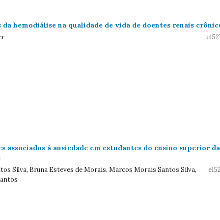
 da hemodiálise na qualidade de vida de doentes renais crônic
er
e152
res associados à ansiedade em estudantes do ensino superior da
e
tos Silva, Bruna Esteves de Morais, Marcos Morais Santos Silva,
e15
Santos