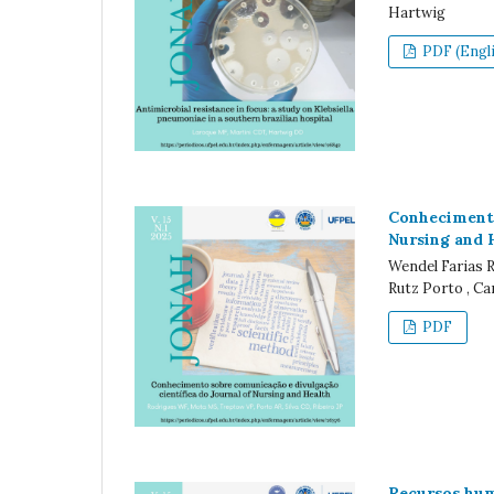
Hartwig
PDF (Engli
Conhecimento
Nursing and 
Wendel Farias 
Rutz Porto , Cam
PDF
Recursos hum