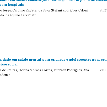
ara hospitais
lo Jorge, Caroline Engster da Silva, Stefani Rodrigues Caloni
e152
Catalina Aquino Caregnato
cuidado em saúde mental para crianças e adolescentes num cen
sicossocial
a de Freitas, Helena Moraes Cortes, Jeferson Rodrigues, Ana
e152
e Souza