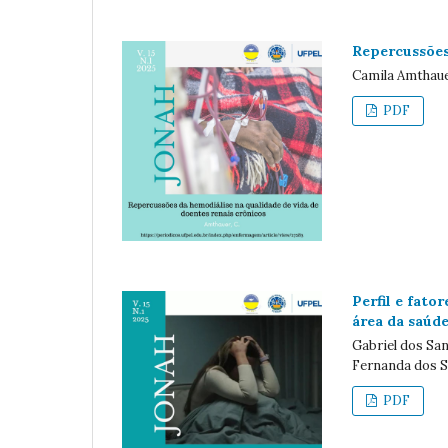
Repercussões
Camila Amthau
PDF
Perfil e fato
área da saúd
Gabriel dos San
Fernanda dos 
PDF