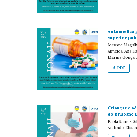
Automedicaçã
superior públ
Jocyane Magalhã
Almeida, Ana Ka
Marina Gonçalv
PDF
Crianças e ad
do Brisbane 
Paola Ramos Si
Andrade, Elisâ