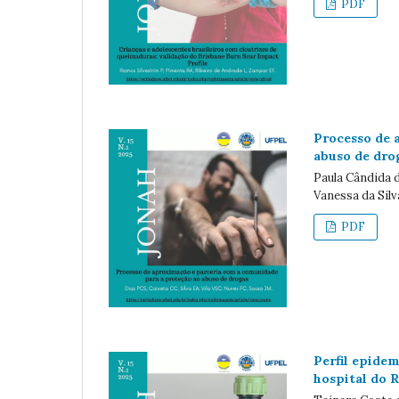
PDF
Processo de 
abuso de dro
Paula Cândida d
Vanessa da Sil
PDF
Perfil epide
hospital do 