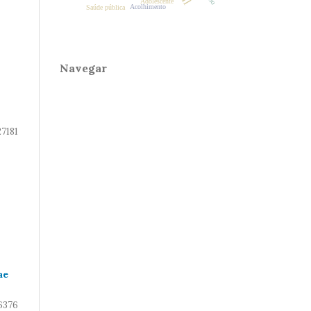
Adolescente
Acolhimento
Saúde pública
Navegar
27181
ae
6376