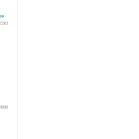
os
7283
28181