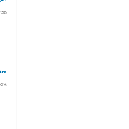
7299
tro
7276