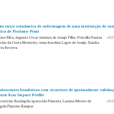
o entre estudantes de enfermagem de uma instituição de ens
ica de Floriano-Piauí
es Silva, Augusto Cezar Antunes de Araujo Filho, Priscilla Dantas
e152
rine da Costa Monteiro, Anna Karolina Lages de Araújo, Sandra
es Bezerra
olescentes brasileiros com cicatrizes de queimaduras: validaç
Burn Scar Impact Profile
lvestrim, Rosângela Aparecida Pimenta, Larissa Ribeiro de
e152
ngela Flauzino Zampar