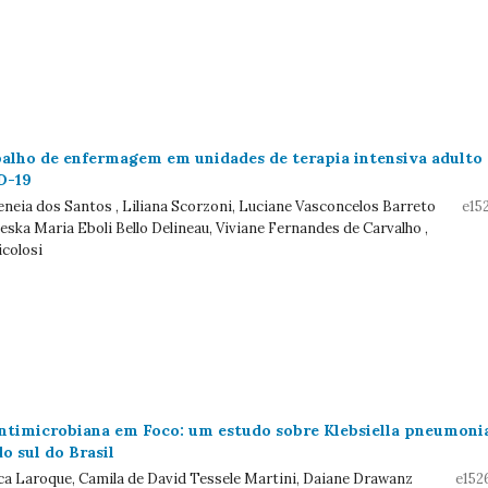
balho de enfermagem em unidades de terapia intensiva adulto
D-19
neia dos Santos , Liliana Scorzoni, Luciane Vasconcelos Barreto
e15
leska Maria Eboli Bello Delineau, Viviane Fernandes de Carvalho ,
icolosi
antimicrobiana em Foco: um estudo sobre Klebsiella pneumoni
o sul do Brasil
a Laroque, Camila de David Tessele Martini, Daiane Drawanz
e152