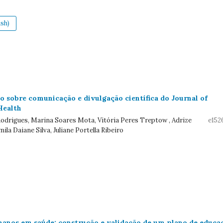
sh)
 sobre comunicação e divulgação científica do Journal of
Health
Rodrigues, Marina Soares Mota, Vitória Peres Treptow , Adrize
e152
ila Daiane Silva, Juliane Portella Ribeiro
anos em saúde: construção e validação de um plano de educa