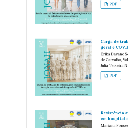
PDF
Carga de tra
geral e COVI
Érika Dayane Se
de Carvalho, Va
Júlia Teixeira N
PDF
Resistência 
em hospital d
Mariana Fonsec