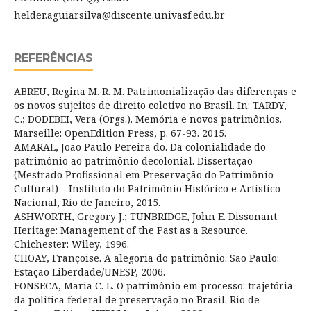
helder.aguiarsilva@discente.univasf.edu.br
REFERÊNCIAS
ABREU, Regina M. R. M. Patrimonialização das diferenças e
os novos sujeitos de direito coletivo no Brasil. In: TARDY,
C.; DODEBEI, Vera (Orgs.). Memória e novos patrimônios.
Marseille: OpenEdition Press, p. 67-93. 2015.
AMARAL, João Paulo Pereira do. Da colonialidade do
patrimônio ao patrimônio decolonial. Dissertação
(Mestrado Profissional em Preservação do Patrimônio
Cultural) – Instituto do Patrimônio Histórico e Artístico
Nacional, Rio de Janeiro, 2015.
ASHWORTH, Gregory J.; TUNBRIDGE, John E. Dissonant
Heritage: Management of the Past as a Resource.
Chichester: Wiley, 1996.
CHOAY, Françoise. A alegoria do patrimônio. São Paulo:
Estação Liberdade/UNESP, 2006.
FONSECA, Maria C. L. O patrimônio em processo: trajetória
da política federal de preservação no Brasil. Rio de