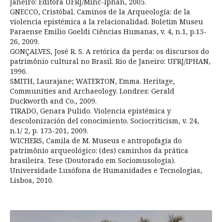
Janeiro: Editora UFRJ/Minc-Iphan, 2005.
GNECCO, Cristóbal. Caminos de la Arqueología: de la
violencia epistémica a la relacionalidad. Boletim Museu
Paraense Emilio Goeldi Ciências Humanas, v. 4, n.1, p.15-
26, 2009.
GONÇALVES, José R. S. A retórica da perda: os discursos do
patrimônio cultural no Brasil. Rio de Janeiro: UFRJ/IPHAN,
1996.
SMITH, Laurajane; WATERTON, Emma. Heritage,
Communities and Archaeology. Londres: Gerald
Duckworth and Co., 2009.
TIRADO, Genara Pulido. Violencia epistémica y
descolonización del conocimiento. Sociocriticism, v. 24,
n.1/ 2, p. 173-201, 2009.
WICHERS, Camila de M. Museus e antropofagia do
patrimônio arqueológico: (des) caminhos da prática
brasileira. Tese (Doutorado em Sociomusologia).
Universidade Lusófona de Humanidades e Tecnologias,
Lisboa, 2010.