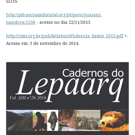
SITES
http://pib.socioambiental.org/pt/povo/guarani-
nandeva/1298
- acesso no dia 22/11/2013
http://cimi.org.br/pub/RelatorioViolencia_dados_2013.pdf
>.
Acesso em: 3 de novembro de 2014.