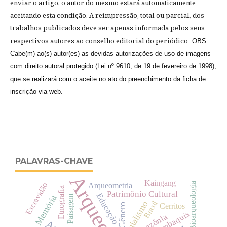
enviar o artigo, o autor do mesmo estará automaticamente
aceitando esta condição
. A reimpressão, total ou parcial, dos
trabalhos publicados deve ser apenas informada pelos seus
respectivos autores ao conselho editorial do periódico
. OBS.
Cabe(m) ao(s) autor(es) as devidas autorizações de uso de imagens
com direito autoral protegido (Lei nº 9610, de 19 de fevereiro de 1998),
que se realizará com o aceite no ato do preenchimento da ficha de
inscrição via web.
PALAVRAS-CHAVE
Arqueologia
Kaingang
Escravidão
Bioarqueologia
Arqueometria
Etnografia
Patrimônio Cultural
Educação
Memória
Paisagem
Brasil
Colonialismo
Gênero
Cerritos
Sambaquis
Amazônia