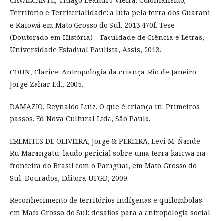
CAVALCANTE, Thiago Leandro Vieira. Colonialismo,
Território e Territorialidade: a luta pela terra dos Guarani
e Kaiowá em Mato Grosso do Sul. 2013.470f. Tese
(Doutorado em História) – Faculdade de Ciência e Letras,
Universidade Estadual Paulista, Assis, 2013.
COHN, Clarice. Antropologia da criança. Rio de Janeiro:
Jorge Zahar Ed., 2005.
DAMAZIO, Reynaldo Luiz. O que é criança in: Primeiros
passos. Ed Nova Cultural Ltda, São Paulo.
EREMITES DE OLIVEIRA, Jorge & PEREIRA, Levi M. Ñande
Ru Marangatu: laudo pericial sobre uma terra kaiowa na
fronteira do Brasil com o Paraguai, em Mato Grosso do
Sul. Dourados, Editora UFGD, 2009.
Reconhecimento de territórios indígenas e quilombolas
em Mato Grosso do Sul: desafios para a antropologia social