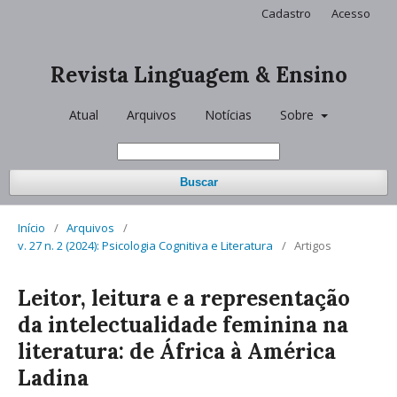
Cadastro
Acesso
Revista Linguagem & Ensino
Atual
Arquivos
Notícias
Sobre
Buscar
Início
/
Arquivos
/
v. 27 n. 2 (2024): Psicologia Cognitiva e Literatura
/
Artigos
Leitor, leitura e a representação
da intelectualidade feminina na
literatura: de África à América
Ladina