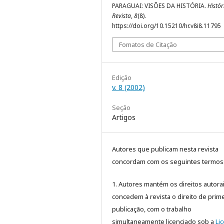
PARAGUAI: VISÕES DA HISTÓRIA.
Histó
Revista
,
8
(8).
https://doi.org/10.15210/hr.v8i8.11795
Fomatos de Citação
Edição
v. 8 (2002)
Seção
Artigos
Autores que publicam nesta revista
concordam com os seguintes termos
1. Autores mantém os direitos autora
concedem à revista o direito de prime
publicação, com o trabalho
simultaneamente licenciado sob a
Li