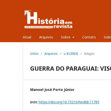
Atual
Arquivos
Sobre
Contato
Sub
Início
/
Arquivos
/
v. 8 (2002)
/
Artigos
GUERRA DO PARAGUAI: VIS
Manoel José Porto Júnior
https://doi.org/10.15210/hr.v8i8.11795
DOI: