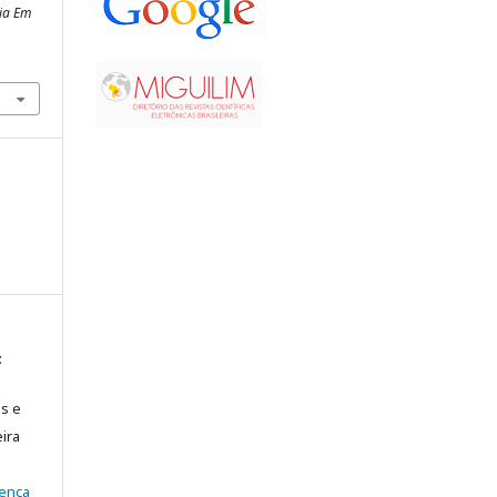
ria Em
:
is e
ira
cença