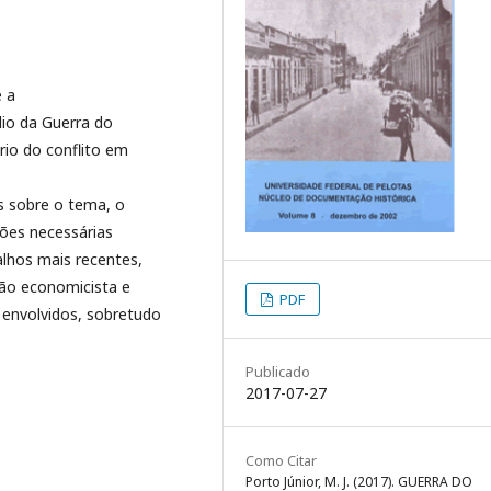
e a
ódio da Guerra do
ário do conflito em
es sobre o tema, o
ções necessárias
alhos mais recentes,
ação economicista e
PDF
s envolvidos, sobretudo
Publicado
2017-07-27
Como Citar
Porto Júnior, M. J. (2017). GUERRA DO