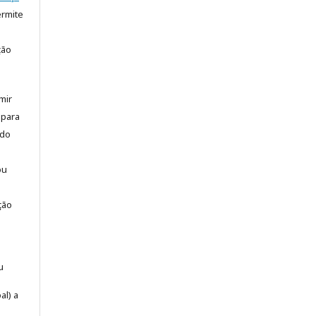
rmite
ção
mir
 para
 do
ou
ção
u
al) a