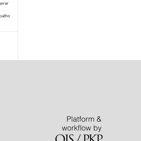
gerar
abalho