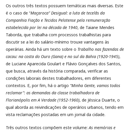
Os outros três textos possuem temáticas mais diversas. Este
é o caso de “
Maçaroca” Desigual: a luta de tecelãs da
Companhia Fiação e Tecidos Pelotense pela remuneração
estabelecida por lei na década de 1940
, de Taiane Mendes
Taborda, que trabalha com processos trabalhistas para
discutir se a lei do salário-mínimo trouxe vantagens às
operárias. Ainda há um texto sobre o
Trabalho nas fazendas de
cacau: na costa do Ouro (Gana) e no sul da Bahia (1920-1945)
,
de Luciane Aparecida Goulart e Flávio Gonçalves dos Santos,
que busca, através da história comparada, verificar as
condições laborais destes trabalhadores, em diferentes
contextos. E, por fim, há o artigo
“Minha Gente, vamos todos
reclamar”: as demandas da classe trabalhadora de
Florianópolis em A Verdade (1952-1960)
, de Jéssica Duarte, o
qual aborda as reivindicações de operários urbanos, tendo em
vista reclamações postadas em um jornal da cidade.
Três outros textos compõem este volume:
As memórias e