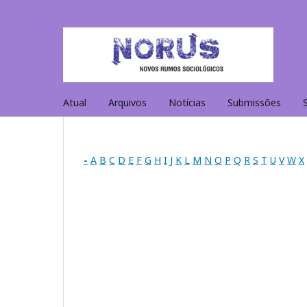
Atual
Arquivos
Notícias
Submissões
-
A
B
C
D
E
F
G
H
I
J
K
L
M
N
O
P
Q
R
S
T
U
V
W
X