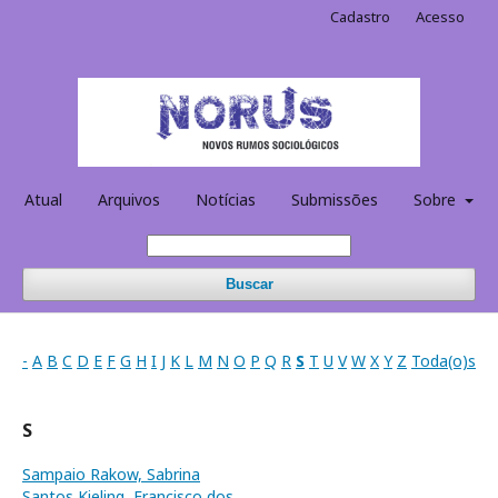
Cadastro
Acesso
Atual
Arquivos
Notícias
Submissões
Sobre
Buscar
-
A
B
C
D
E
F
G
H
I
J
K
L
M
N
O
P
Q
R
S
T
U
V
W
X
Y
Z
Toda(o)s
S
Sampaio Rakow, Sabrina
Santos Kieling, Francisco dos