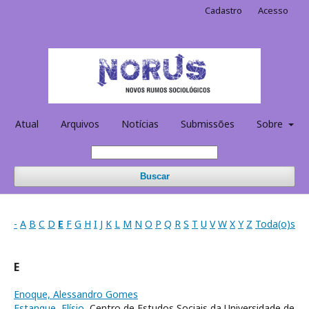
Cadastro
Acesso
Atual
Arquivos
Notícias
Submissões
Sobre
Buscar
-
A
B
C
D
E
F
G
H
I
J
K
L
M
N
O
P
Q
R
S
T
U
V
W
X
Y
Z
Toda(o)s
E
Enoque, Alessandro Gomes
Estanque, Elísio
, Centro de Estudos Sociais da Universidade de