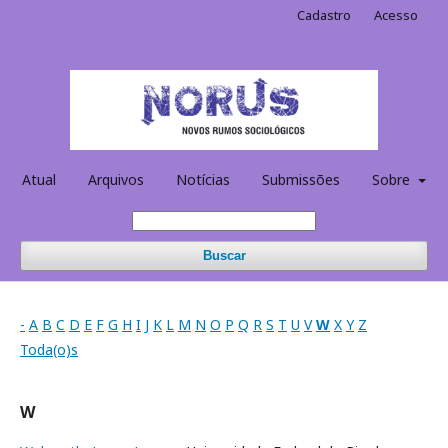
Cadastro
Acesso
Atual
Arquivos
Notícias
Submissões
Sobre
Buscar
-
A
B
C
D
E
F
G
H
I
J
K
L
M
N
O
P
Q
R
S
T
U
V
W
X
Y
Z
Toda(o)s
W