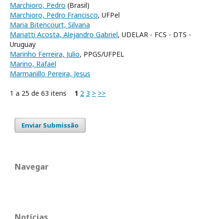
Marchioro, Pedro
(Brasil)
Marchioro, Pedro Francisco
, UFPel
Maria Bitencourt, Silvana
Mariatti Acosta, Alejandro Gabriel
, UDELAR - FCS - DTS -
Uruguay
Marinho Ferreira, Julio
, PPGS/UFPEL
Marino, Rafael
Marmanillo Pereira, Jesus
1 a 25 de 63 itens
1
2
3
>
>>
Enviar Submissão
Navegar
Notícias