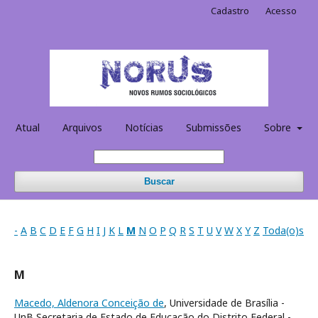
Cadastro
Acesso
Atual
Arquivos
Notícias
Submissões
Sobre
Buscar
-
A
B
C
D
E
F
G
H
I
J
K
L
M
N
O
P
Q
R
S
T
U
V
W
X
Y
Z
Toda(o)s
M
Macedo, Aldenora Conceição de
, Universidade de Brasília -
UnB Secretaria de Estado de Educação do Distrito Federal -