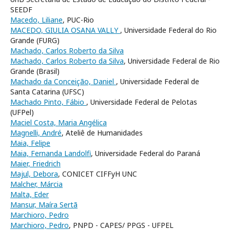
SEEDF
Macedo, Liliane
, PUC-Rio
MACEDO, GIULIA OSANA VALLY
, Universidade Federal do Rio
Grande (FURG)
Machado, Carlos Roberto da Silva
Machado, Carlos Roberto da Silva
, Universidade Federal de Rio
Grande (Brasil)
Machado da Conceição, Daniel
, Universidade Federal de
Santa Catarina (UFSC)
Machado Pinto, Fábio
, Universidade Federal de Pelotas
(UFPel)
Maciel Costa, Maria Angélica
Magnelli, André
, Ateliê de Humanidades
Maia, Felipe
Maia, Fernanda Landolfi
, Universidade Federal do Paraná
Maier, Friedrich
Majul, Debora
, CONICET CIFFyH UNC
Malcher, Márcia
Malta, Eder
Mansur, Maíra Sertã
Marchioro, Pedro
Marchioro, Pedro
, PNPD - CAPES/ PPGS - UFPEL