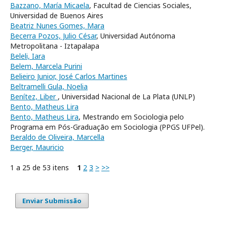
Bazzano, María Micaela
, Facultad de Ciencias Sociales,
Universidad de Buenos Aires
Beatriz Nunes Gomes, Mara
Becerra Pozos, Julio César
, Universidad Autónoma
Metropolitana - Iztapalapa
Beleli, Iara
Belem, Marcela Purini
Belieiro Junior, José Carlos Martines
Beltramelli Gula, Noelia
Benítez, Liber
, Universidad Nacional de La Plata (UNLP)
Bento, Matheus Lira
Bento, Matheus Lira
, Mestrando em Sociologia pelo
Programa em Pós-Graduação em Sociologia (PPGS UFPel).
Beraldo de Oliveira, Marcella
Berger, Mauricio
1 a 25 de 53 itens
1
2
3
>
>>
Enviar Submissão