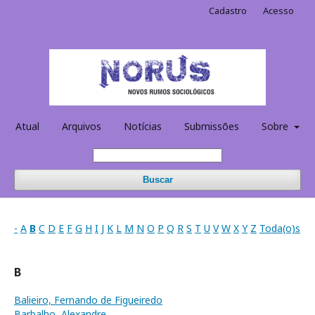
Cadastro
Acesso
Atual
Arquivos
Notícias
Submissões
Sobre
Buscar
-
A
B
C
D
E
F
G
H
I
J
K
L
M
N
O
P
Q
R
S
T
U
V
W
X
Y
Z
Toda(o)s
B
Balieiro, Fernando de Figueiredo
Barbalho, Alexandre