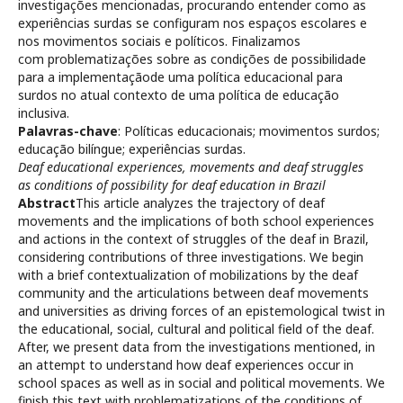
investigações mencionadas, procurando entender como as
experiências surdas se configuram nos espaços escolares e
nos movimentos sociais e políticos. Finalizamos
com problematizações sobre as condições de possibilidade
para a implementaçãode uma política educacional para
surdos no atual contexto de uma política de educação
inclusiva.
Palavras-chave
: Políticas educacionais; movimentos surdos;
educação bilíngue; experiências surdas.
Deaf educational experiences, movements and deaf struggles
as conditions of possibility for deaf education in Brazil
Abstract
This article analyzes the trajectory of deaf
movements and the implications of both school experiences
and actions in the context of struggles of the deaf in Brazil,
considering contributions of three investigations. We begin
with a brief contextualization of mobilizations by the deaf
community and the articulations between deaf movements
and universities as driving forces of an epistemological twist in
the educational, social, cultural and political field of the deaf.
After, we present data from the investigations mentioned, in
an attempt to understand how deaf experiences occur in
school spaces as well as in social and political movements. We
finish this text with problematizations of the conditions of