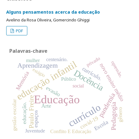
Alguns pensamentos acerca da educação
Avelino da Rosa Oliveira, Gomercindo Ghiggi
PDF
Palavras-chave
privado
centenário.
mulher
educação infantil
opressão.
Aprendizagem
novo ensino médio
currículo.
estágio
Docência
Memória
Público
social
evasão
pandemia
Educação
Paulo Freire
gestão escolar
educação.
currículo
Pedagogia
Arte
gênero
espaços
covid-19
Escola
Juventude
Conflito E Educação